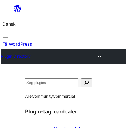
Spring
til
Dansk
indhold
Få WordPress
Plugin Directory
Søg
Alle
Community
Commercial
Plugin-tag:
cardealer