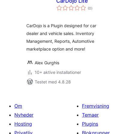
CarDojo Lite
totale
(0
)
bedømmelser
CarDojo is a Plugin designed for car
dealer and vehicle sales. Inventory
Management, Reports, Automotive
marketplace option and more!
Alex Gurghis
10+ aktive installationer
Testet med 4.8.28
Om
Fremvisning
Nyheder
Temaer
Hosting
Plugins
Privatliv
Blokgrupper