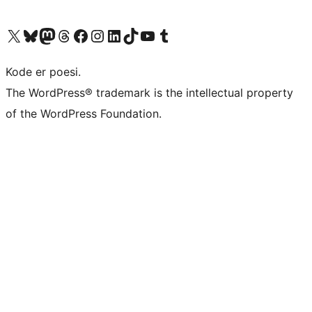
Besøg vores X (tidligere Twitter) konto
Besøg vores Bluesky-konto
Besøg vores Mastodon konto
Besøg vores Threads-konto
Besøg vores Facebook side
Besøg vores Instagram konto
Besøg vores LinkedIn konto
Besøg vores TikTok-konto
Besøg vores YouTube-kanal
Besøg vores Tumblr-konto
Kode er poesi.
The WordPress® trademark is the intellectual property
of the WordPress Foundation.