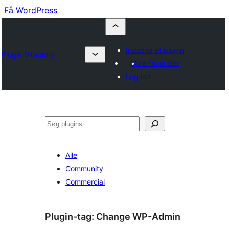
Få WordPress
Indsend et plugin
Plugin Directory
Mine favoritter
Log ind
Søg
Alle
Community
Commercial
Plugin-tag:
Change WP-Admin