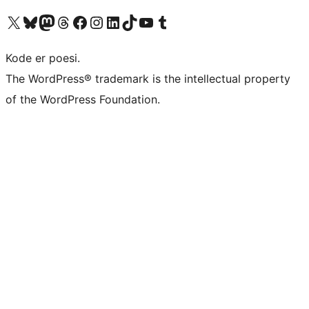
Besøg vores X (tidligere Twitter) konto
Besøg vores Bluesky-konto
Besøg vores Mastodon konto
Besøg vores Threads-konto
Besøg vores Facebook side
Besøg vores Instagram konto
Besøg vores LinkedIn konto
Besøg vores TikTok-konto
Besøg vores YouTube-kanal
Besøg vores Tumblr-konto
Kode er poesi.
The WordPress® trademark is the intellectual property
of the WordPress Foundation.