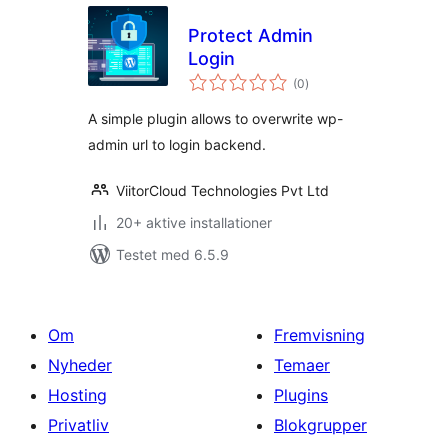
Protect Admin
Login
totale
(0
)
bedømmelser
A simple plugin allows to overwrite wp-
admin url to login backend.
ViitorCloud Technologies Pvt Ltd
20+ aktive installationer
Testet med 6.5.9
Om
Fremvisning
Nyheder
Temaer
Hosting
Plugins
Privatliv
Blokgrupper