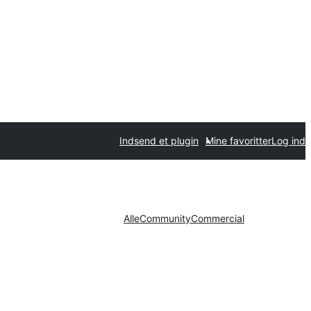
Indsend et plugin
Mine favoritter
Log ind
Alle
Community
Commercial