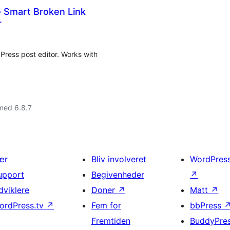
– Smart Broken Link
r
dPress post editor. Works with
med 6.8.7
ær
Bliv involveret
WordPres
upport
Begivenheder
↗
dviklere
Doner
↗
Matt
↗
ordPress.tv
↗
Fem for
bbPress
Fremtiden
BuddyPre