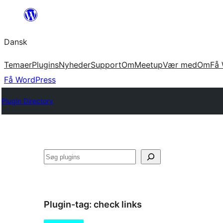
Spring
til
Dansk
indhold
Temaer
Plugins
Nyheder
Support
Om
Meetup
Vær med
Om
Få 
Få WordPress
Plugin Directory
Søg
Plugin-tag:
check links