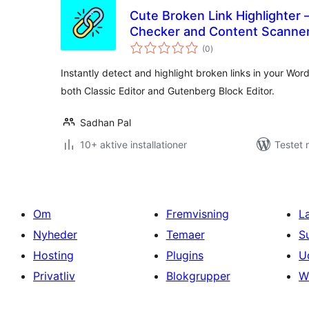
Cute Broken Link Highlighter 
Checker and Content Scanne
totale
(0
)
bedømmelser
Instantly detect and highlight broken links in your Wor
both Classic Editor and Gutenberg Block Editor.
Sadhan Pal
10+ aktive installationer
Testet 
Om
Fremvisning
L
Nyheder
Temaer
S
Hosting
Plugins
U
Privatliv
Blokgrupper
W