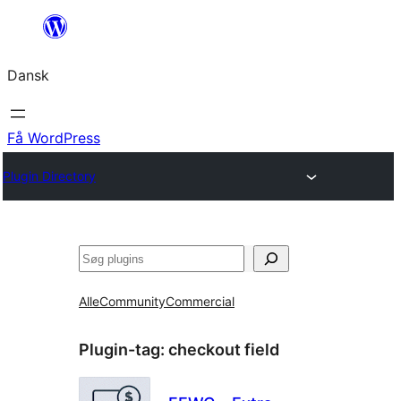
Spring
til
Dansk
indhold
Få WordPress
Plugin Directory
Søg
Alle
Community
Commercial
Plugin-tag:
checkout field