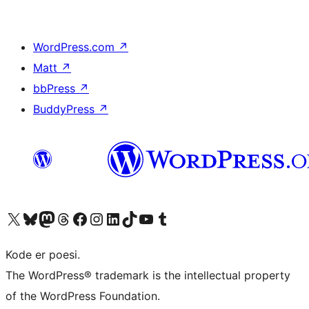
WordPress.com
↗
Matt
↗
bbPress
↗
BuddyPress
↗
Besøg vores X (tidligere Twitter) konto
Besøg vores Bluesky-konto
Besøg vores Mastodon konto
Besøg vores Threads-konto
Besøg vores Facebook side
Besøg vores Instagram konto
Besøg vores LinkedIn konto
Besøg vores TikTok-konto
Besøg vores YouTube-kanal
Besøg vores Tumblr-konto
Kode er poesi.
The WordPress® trademark is the intellectual property
of the WordPress Foundation.