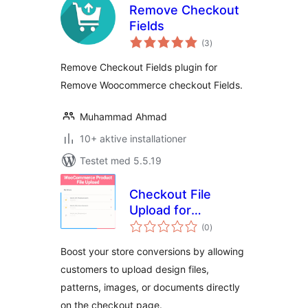
Remove Checkout
Fields
totale
(3
)
bedømmelser
Remove Checkout Fields plugin for
Remove Woocommerce checkout Fields.
Muhammad Ahmad
10+ aktive installationer
Testet med 5.5.19
Checkout File
Upload for
totale
WooCommerce –
(0
)
bedømmelser
Drag and Drop File
Boost your store conversions by allowing
Upload
customers to upload design files,
patterns, images, or documents directly
on the checkout page.