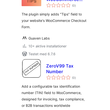
totale
Checkout
(0
)
bedømmelser
The plugin simply adds "Tips" field to
your website's WooCommerce Checkout
Form.
Guaven Labs
10+ aktive installationer
Testet med 6.7.6
ZeroV99 Tax
Number
totale
(0
)
bedømmelser
Add a configurable tax identification
number (TIN) field to WooCommerce,
designed for invoicing, tax compliance,
or B2B transactions worldwide