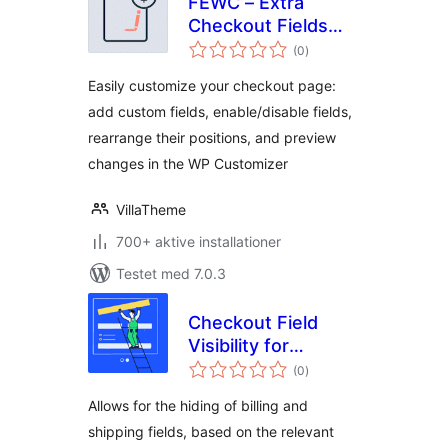
FEWC – Extra
Checkout Fields
totale
For WooCommerce
(0
)
bedømmelser
Easily customize your checkout page:
add custom fields, enable/disable fields,
rearrange their positions, and preview
changes in the WP Customizer
VillaTheme
700+ aktive installationer
Testet med 7.0.3
Checkout Field
Visibility for
totale
eCommerce
(0
)
bedømmelser
Allows for the hiding of billing and
shipping fields, based on the relevant