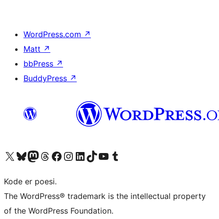
WordPress.com
↗
Matt
↗
bbPress
↗
BuddyPress
↗
Besøg vores X (tidligere Twitter) konto
Besøg vores Bluesky-konto
Besøg vores Mastodon konto
Besøg vores Threads-konto
Besøg vores Facebook side
Besøg vores Instagram konto
Besøg vores LinkedIn konto
Besøg vores TikTok-konto
Besøg vores YouTube-kanal
Besøg vores Tumblr-konto
Kode er poesi.
The WordPress® trademark is the intellectual property
of the WordPress Foundation.