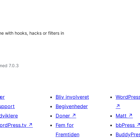
e with hooks, hacks or filters in
med 7.0.3
ær
Bliv involveret
WordPres
upport
Begivenheder
↗
dviklere
Doner
↗
Matt
↗
ordPress.tv
↗
Fem for
bbPress
Fremtiden
BuddyPre