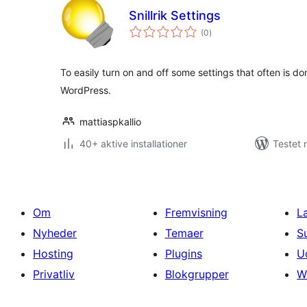
Snillrik Settings
totale
(0
)
bedømmelser
To easily turn on and off some settings that often is don
WordPress.
mattiaspkallio
40+ aktive installationer
Testet 
Om
Fremvisning
L
Nyheder
Temaer
S
Hosting
Plugins
U
Privatliv
Blokgrupper
W