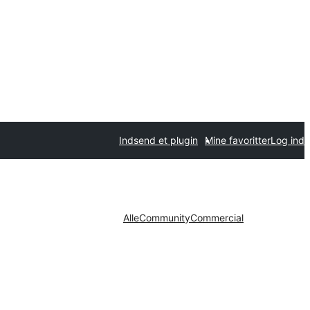
Indsend et plugin
Mine favoritter
Log ind
Alle
Community
Commercial