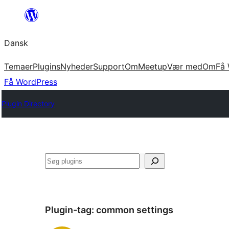
Spring
til
Dansk
indhold
Temaer
Plugins
Nyheder
Support
Om
Meetup
Vær med
Om
Få 
Få WordPress
Plugin Directory
Søg
Plugin-tag:
common settings