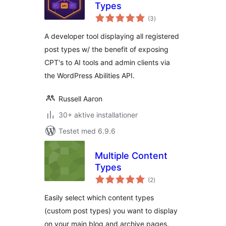
Types
totale
(3
)
bedømmelser
A developer tool displaying all registered
post types w/ the benefit of exposing
CPT's to AI tools and admin clients via
the WordPress Abilities API.
Russell Aaron
30+ aktive installationer
Testet med 6.9.6
Multiple Content
Types
totale
(2
)
bedømmelser
Easily select which content types
(custom post types) you want to display
on your main blog and archive pages.