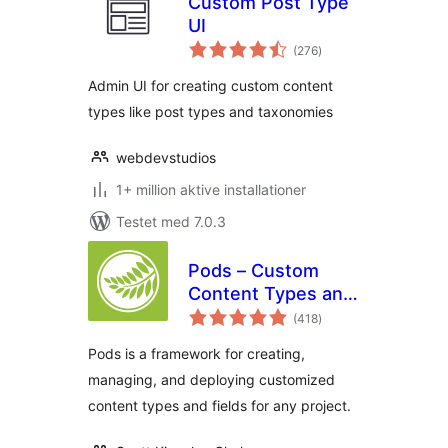
Custom Post Type
UI
totale
(276
)
bedømmelser
Admin UI for creating custom content
types like post types and taxonomies
webdevstudios
1+ million aktive installationer
Testet med 7.0.3
Pods – Custom
Content Types and
totale
Fields
(418
)
bedømmelser
Pods is a framework for creating,
managing, and deploying customized
content types and fields for any project.