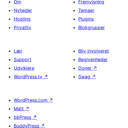
Om
Fremvisning
Nyheder
Temaer
Hosting
Plugins
Privatliv
Blokgrupper
Lær
Bliv involveret
Support
Begivenheder
Udviklere
Doner
↗
WordPress.tv
↗
Swag
↗
WordPress.com
↗
Matt
↗
bbPress
↗
BuddyPress
↗