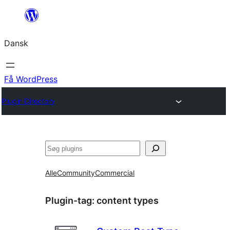
Spring
til
Dansk
indhold
Få WordPress
Plugin Directory
Søg
Alle
Community
Commercial
Plugin-tag:
content types