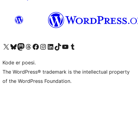
Besøg vores X (tidligere Twitter) konto
Besøg vores Bluesky-konto
Besøg vores Mastodon konto
Besøg vores Threads-konto
Besøg vores Facebook side
Besøg vores Instagram konto
Besøg vores LinkedIn konto
Besøg vores TikTok-konto
Besøg vores YouTube-kanal
Besøg vores Tumblr-konto
Kode er poesi.
The WordPress® trademark is the intellectual property
of the WordPress Foundation.