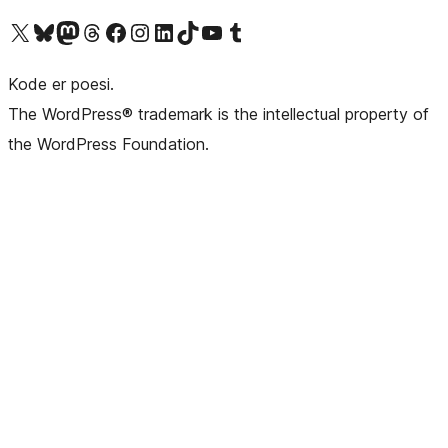
Besøg vores X (tidligere Twitter) konto
Besøg vores Bluesky-konto
Besøg vores Mastodon konto
Besøg vores Threads-konto
Besøg vores Facebook side
Besøg vores Instagram konto
Besøg vores LinkedIn konto
Besøg vores TikTok-konto
Besøg vores YouTube-kanal
Besøg vores Tumblr-konto
Kode er poesi.
The WordPress® trademark is the intellectual property of
the WordPress Foundation.