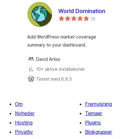
World Domination
totale
(1
)
bedømmelser
Add WordPress market coverage
summary to your dashboard.
David Artiss
10+ aktive installationer
Testet med 6.9.5
Om
Fremvisning
Nyheder
Temaer
Hosting
Plugins
Privatliv
Blokgrupper