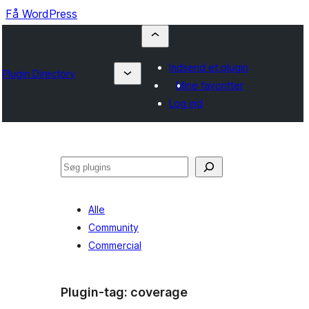
Få WordPress
Indsend et plugin
Plugin Directory
Mine favoritter
Log ind
Søg
Alle
Community
Commercial
Plugin-tag:
coverage