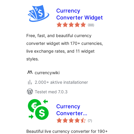
Currency
Converter Widget
totale
(88
)
bedømmelser
Free, fast, and beautiful currency
converter widget with 170+ currencies,
live exchange rates, and 11 widget
styles.
currencywiki
2.000+ aktive installationer
Testet med 7.0.3
Currency
Converter
totale
Calculator
(7
)
bedømmelser
Beautiful live currency converter for 190+