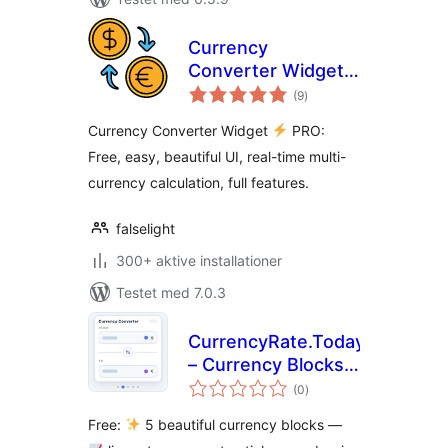
Currency
Converter Widget
totale
PRO
(9
)
bedømmelser
Currency Converter Widget
PRO:
Free, easy, beautiful UI, real-time multi-
currency calculation, full features.
falselight
300+ aktive installationer
Testet med 7.0.3
CurrencyRate.Today
– Currency Blocks
totale
and Widgets
(0
)
bedømmelser
Free:
5 beautiful currency blocks —