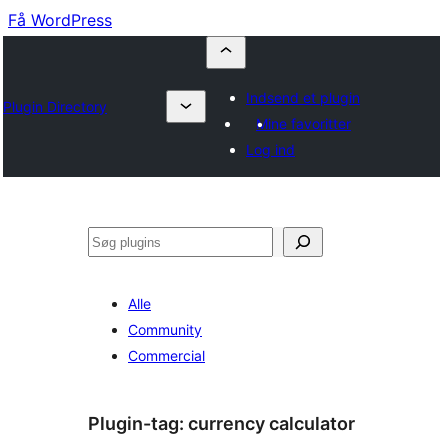
Få WordPress
Indsend et plugin
Plugin Directory
Mine favoritter
Log ind
Søg
Alle
Community
Commercial
Plugin-tag:
currency calculator