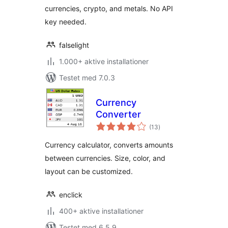
currencies, crypto, and metals. No API
key needed.
falselight
1.000+ aktive installationer
Testet med 7.0.3
Currency
Converter
totale
(13
)
bedømmelser
Currency calculator, converts amounts
between currencies. Size, color, and
layout can be customized.
enclick
400+ aktive installationer
Testet med 6.5.9