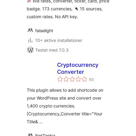
live rates, converter, ticker, card, price
badge. 173 currencies,
15 sources,
custom rates. No API key.
falselight
10+ aktive installationer
Testet med 7.0.3
Cryptocurrency
Converter
totale
(0
)
bedømmelser
This plugin allows to add shortcode on
your WordPress site and convert over
1,400 crypto currencies.
[Cryptocurrency_Converter title="Your
Title& …
NetTantra