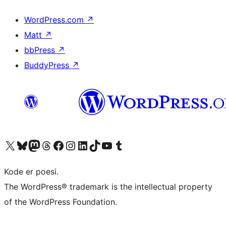
WordPress.com
↗
Matt
↗
bbPress
↗
BuddyPress
↗
Besøg vores X (tidligere Twitter) konto
Besøg vores Bluesky-konto
Besøg vores Mastodon konto
Besøg vores Threads-konto
Besøg vores Facebook side
Besøg vores Instagram konto
Besøg vores LinkedIn konto
Besøg vores TikTok-konto
Besøg vores YouTube-kanal
Besøg vores Tumblr-konto
Kode er poesi.
The WordPress® trademark is the intellectual property
of the WordPress Foundation.