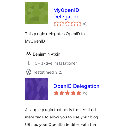
MyOpenID
Delegation
totale
(0
)
bedømmelser
This plugin delegates OpenID to
MyOpenID.
Benjamin Atkin
10+ aktive installationer
Testet med 3.2.1
OpenID Delegation
totale
(2
)
bedømmelser
A simple plugin that adds the required
meta tags to allow you to use your blog
URL as your OpenID identifier with the