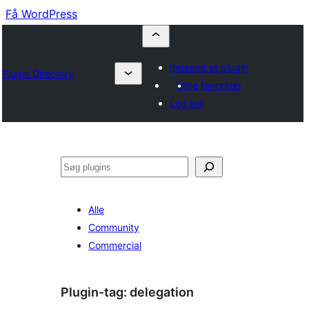
Få WordPress
Indsend et plugin
Plugin Directory
Mine favoritter
Log ind
Søg
Alle
Community
Commercial
Plugin-tag:
delegation