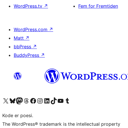
WordPress.tv
↗
Fem for Fremtiden
WordPress.com
↗
Matt
↗
bbPress
↗
BuddyPress
↗
Besøg vores X (tidligere Twitter) konto
Besøg vores Bluesky-konto
Besøg vores Mastodon konto
Besøg vores Threads-konto
Besøg vores Facebook side
Besøg vores Instagram konto
Besøg vores LinkedIn konto
Besøg vores TikTok-konto
Besøg vores YouTube-kanal
Besøg vores Tumblr-konto
Kode er poesi.
The WordPress® trademark is the intellectual property