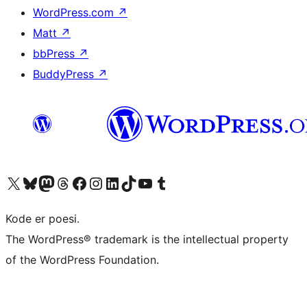
WordPress.com
↗
Matt
↗
bbPress
↗
BuddyPress
↗
Besøg vores X (tidligere Twitter) konto
Besøg vores Bluesky-konto
Besøg vores Mastodon konto
Besøg vores Threads-konto
Besøg vores Facebook side
Besøg vores Instagram konto
Besøg vores LinkedIn konto
Besøg vores TikTok-konto
Besøg vores YouTube-kanal
Besøg vores Tumblr-konto
Kode er poesi.
The WordPress® trademark is the intellectual property
of the WordPress Foundation.