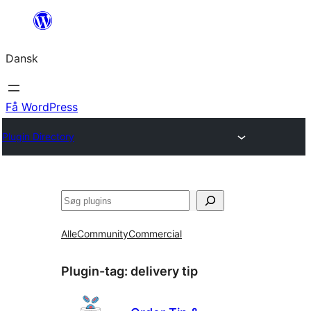
Spring
til
Dansk
indhold
Få WordPress
Plugin Directory
Søg
Alle
Community
Commercial
Plugin-tag:
delivery tip