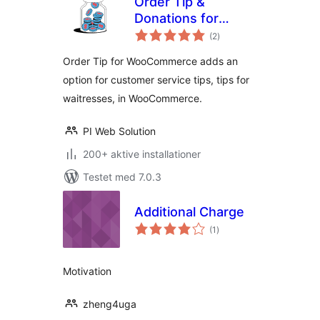
Order Tip &
Donations for
totale
WooCommerce
(2
)
bedømmelser
Order Tip for WooCommerce adds an
option for customer service tips, tips for
waitresses, in WooCommerce.
PI Web Solution
200+ aktive installationer
Testet med 7.0.3
Additional Charge
totale
(1
)
bedømmelser
Motivation
zheng4uga