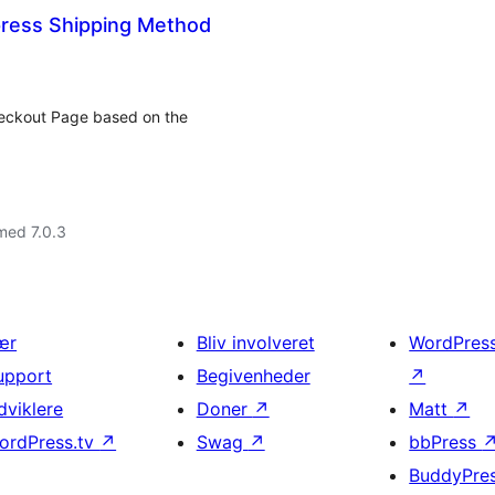
ess Shipping Method
heckout Page based on the
med 7.0.3
ær
Bliv involveret
WordPres
upport
Begivenheder
↗
dviklere
Doner
↗
Matt
↗
ordPress.tv
↗
Swag
↗
bbPress
BuddyPre