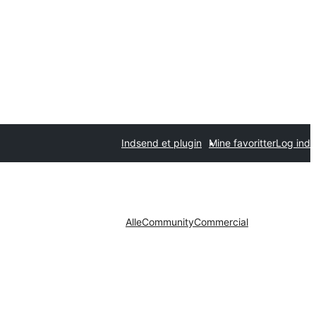
Indsend et plugin
Mine favoritter
Log ind
Alle
Community
Commercial