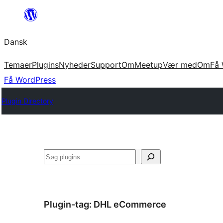
Spring
til
Dansk
indhold
Temaer
Plugins
Nyheder
Support
Om
Meetup
Vær med
Om
Få 
Få WordPress
Plugin Directory
Søg
Plugin-tag:
DHL eCommerce