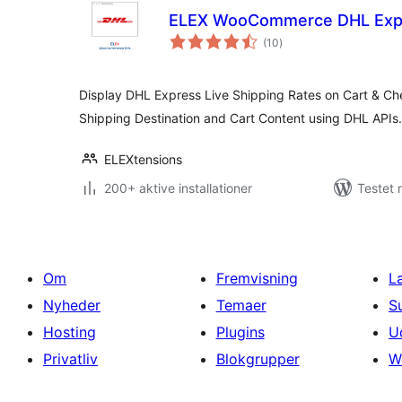
ELEX WooCommerce DHL Expr
totale
(10
)
bedømmelser
Display DHL Express Live Shipping Rates on Cart & C
Shipping Destination and Cart Content using DHL APIs.
ELEXtensions
200+ aktive installationer
Testet 
Om
Fremvisning
L
Nyheder
Temaer
S
Hosting
Plugins
U
Privatliv
Blokgrupper
W