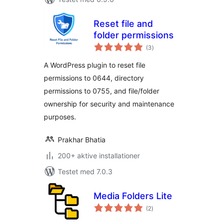
Reset file and
folder permissions
totale
(3
)
bedømmelser
A WordPress plugin to reset file
permissions to 0644, directory
permissions to 0755, and file/folder
ownership for security and maintenance
purposes.
Prakhar Bhatia
200+ aktive installationer
Testet med 7.0.3
Media Folders Lite
totale
(2
)
bedømmelser