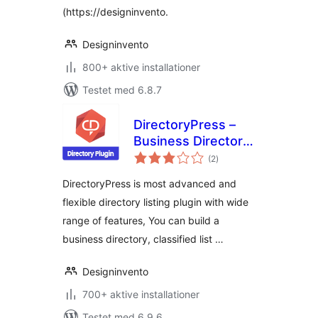
(https://designinvento.
Designinvento
800+ aktive installationer
Testet med 6.8.7
DirectoryPress –
Business Directory
totale
And Classified Ad
(2
)
bedømmelser
Listing
DirectoryPress is most advanced and
flexible directory listing plugin with wide
range of features, You can build a
business directory, classified list …
Designinvento
700+ aktive installationer
Testet med 6.9.6