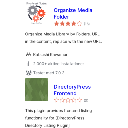
Organize Media
Folder
totale
(16
)
bedømmelser
Organize Media Library by Folders. URL
in the content, replace with the new URL.
Katsushi Kawamori
2.000+ aktive installationer
Testet med 7.0.3
DirectoryPress
Frontend
totale
(0
)
bedømmelser
This plugin provides frontend listing
functionality for [DirectoryPress –
Directory Listing Plugin]