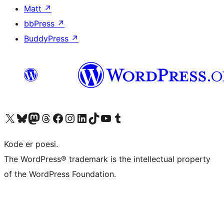
Matt
↗
bbPress
↗
BuddyPress
↗
Besøg vores X (tidligere Twitter) konto
Besøg vores Bluesky-konto
Besøg vores Mastodon konto
Besøg vores Threads-konto
Besøg vores Facebook side
Besøg vores Instagram konto
Besøg vores LinkedIn konto
Besøg vores TikTok-konto
Besøg vores YouTube-kanal
Besøg vores Tumblr-konto
Kode er poesi.
The WordPress® trademark is the intellectual property
of the WordPress Foundation.