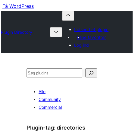
Få WordPress
Indsend et plugin
Plugin Directory
Mine favoritter
Log ind
Søg
Alle
Community
Commercial
Plugin-tag:
directories