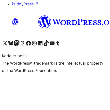
BuddyPress
↗
Besøg vores X (tidligere Twitter) konto
Besøg vores Bluesky-konto
Besøg vores Mastodon konto
Besøg vores Threads-konto
Besøg vores Facebook side
Besøg vores Instagram konto
Besøg vores LinkedIn konto
Besøg vores TikTok-konto
Besøg vores YouTube-kanal
Besøg vores Tumblr-konto
Kode er poesi.
The WordPress® trademark is the intellectual property
of the WordPress Foundation.