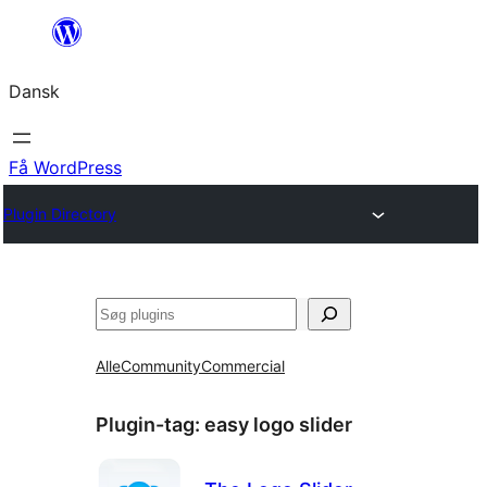
Spring
til
Dansk
indhold
Få WordPress
Plugin Directory
Søg
Alle
Community
Commercial
Plugin-tag:
easy logo slider