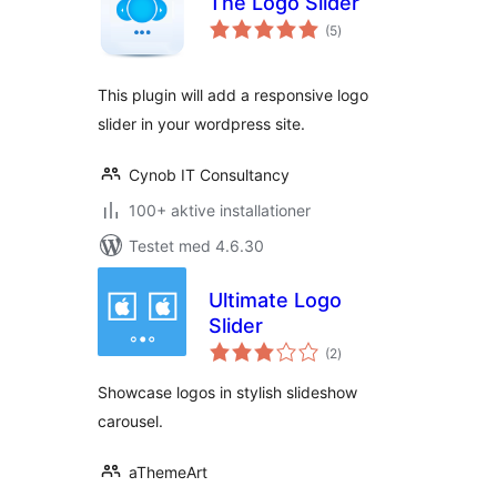
The Logo Slider
totale
(5
)
bedømmelser
This plugin will add a responsive logo
slider in your wordpress site.
Cynob IT Consultancy
100+ aktive installationer
Testet med 4.6.30
Ultimate Logo
Slider
totale
(2
)
bedømmelser
Showcase logos in stylish slideshow
carousel.
aThemeArt