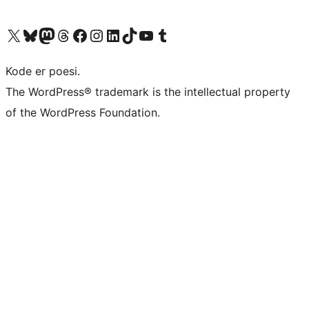
Besøg vores X (tidligere Twitter) konto
Besøg vores Bluesky-konto
Besøg vores Mastodon konto
Besøg vores Threads-konto
Besøg vores Facebook side
Besøg vores Instagram konto
Besøg vores LinkedIn konto
Besøg vores TikTok-konto
Besøg vores YouTube-kanal
Besøg vores Tumblr-konto
Kode er poesi.
The WordPress® trademark is the intellectual property
of the WordPress Foundation.