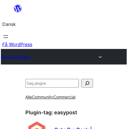
Spring
til
Dansk
indhold
Få WordPress
Plugin Directory
Søg
Alle
Community
Commercial
Plugin-tag:
easypost