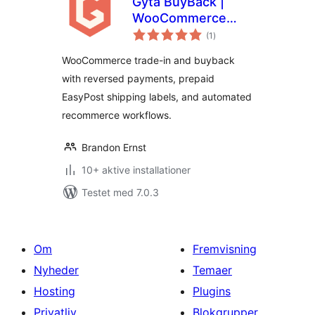
Gyta BuyBack |
WooCommerce
totale
Product Trade-In
(1
)
bedømmelser
and Buy Back
WooCommerce trade-in and buyback
System
with reversed payments, prepaid
EasyPost shipping labels, and automated
recommerce workflows.
Brandon Ernst
10+ aktive installationer
Testet med 7.0.3
Om
Fremvisning
Nyheder
Temaer
Hosting
Plugins
Privatliv
Blokgrupper