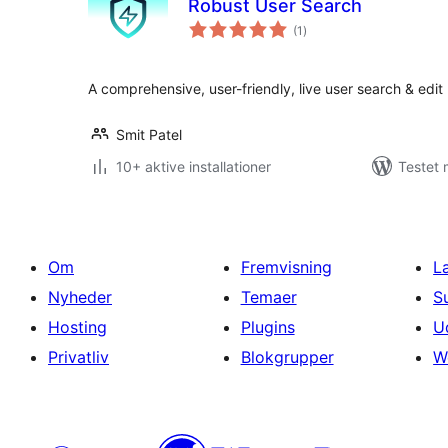
Robust User Search
totale
(1
)
bedømmelser
A comprehensive, user-friendly, live user search & edit p
Smit Patel
10+ aktive installationer
Testet 
Om
Fremvisning
L
Nyheder
Temaer
S
Hosting
Plugins
U
Privatliv
Blokgrupper
W