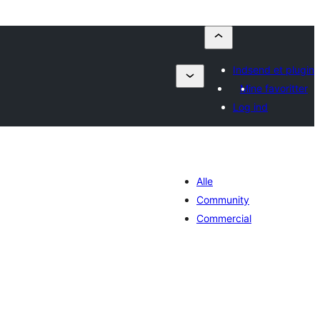
Indsend et plugin
Mine favoritter
Log ind
Alle
Community
Commercial