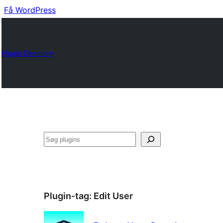
Få WordPress
Plugin Directory
Søg
Plugin-tag:
Edit User