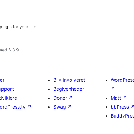
lugin for your site.
med 6.3.9
ær
Bliv involveret
WordPres
upport
Begivenheder
↗
dviklere
Doner
↗
Matt
↗
ordPress.tv
↗
Swag
↗
bbPress
BuddyPre