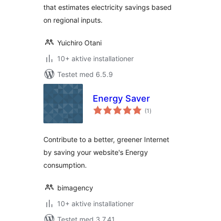
that estimates electricity savings based
on regional inputs.
Yuichiro Otani
10+ aktive installationer
Testet med 6.5.9
Energy Saver
totale
(1
)
bedømmelser
Contribute to a better, greener Internet
by saving your website's Energy
consumption.
bimagency
10+ aktive installationer
Testet med 3.7.41