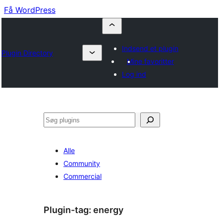
Få WordPress
Indsend et plugin
Plugin Directory
Mine favoritter
Log ind
Søg
Alle
Community
Commercial
Plugin-tag:
energy