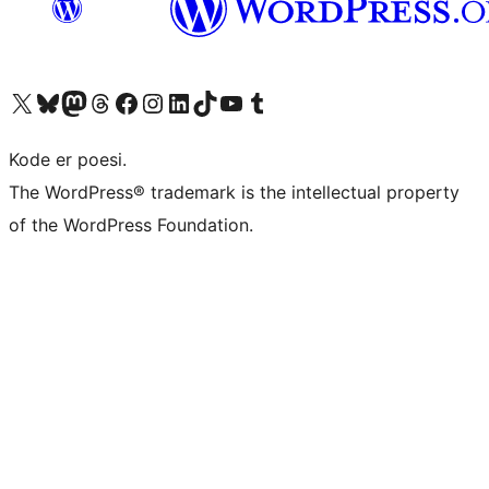
Besøg vores X (tidligere Twitter) konto
Besøg vores Bluesky-konto
Besøg vores Mastodon konto
Besøg vores Threads-konto
Besøg vores Facebook side
Besøg vores Instagram konto
Besøg vores LinkedIn konto
Besøg vores TikTok-konto
Besøg vores YouTube-kanal
Besøg vores Tumblr-konto
Kode er poesi.
The WordPress® trademark is the intellectual property
of the WordPress Foundation.