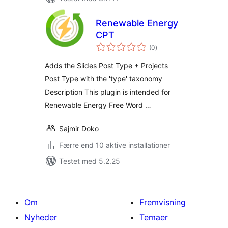
Renewable Energy
CPT
totale
(0
)
bedømmelser
Adds the Slides Post Type + Projects
Post Type with the 'type' taxonomy
Description This plugin is intended for
Renewable Energy Free Word …
Sajmir Doko
Færre end 10 aktive installationer
Testet med 5.2.25
Om
Fremvisning
Nyheder
Temaer