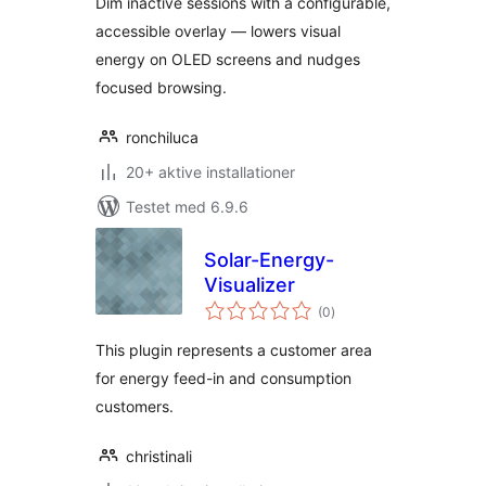
Dim inactive sessions with a configurable,
accessible overlay — lowers visual
energy on OLED screens and nudges
focused browsing.
ronchiluca
20+ aktive installationer
Testet med 6.9.6
Solar-Energy-
Visualizer
totale
(0
)
bedømmelser
This plugin represents a customer area
for energy feed-in and consumption
customers.
christinali