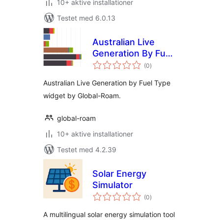
10+ aktive installationer
Testet med 6.0.13
Australian Live
Generation By Fuel
totale
Type Widget
(0
)
bedømmelser
Australian Live Generation by Fuel Type
widget by Global-Roam.
global-roam
10+ aktive installationer
Testet med 4.2.39
Solar Energy
Simulator
totale
(0
)
bedømmelser
A multilingual solar energy simulation tool