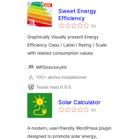
Sweet Energy
Efficiency
totale
(0
)
bedømmelser
Graphically Visually present Energy
Efficiency Class / Label / Rating / Scale
with related consumption values
WPDirectoryKit
100+ aktive installationer
Testet med 6.9.6
Solar Calculator
totale
(0
)
bedømmelser
A modern, user-friendly WordPress plugin
designed to promote solar energy,