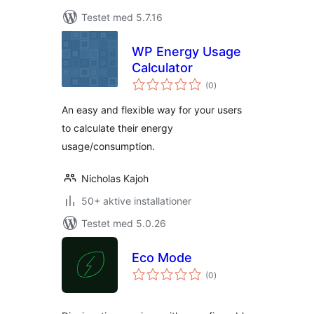
Testet med 5.7.16
WP Energy Usage
Calculator
totale
(0
)
bedømmelser
An easy and flexible way for your users
to calculate their energy
usage/consumption.
Nicholas Kajoh
50+ aktive installationer
Testet med 5.0.26
Eco Mode
totale
(0
)
bedømmelser