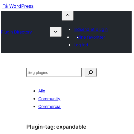
Få WordPress
Indsend et plugin
Plugin Directory
Mine favoritter
Log ind
Søg
Alle
Community
Commercial
Plugin-tag:
expandable