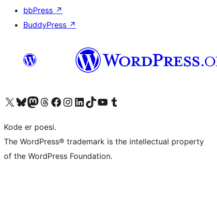
bbPress
↗
BuddyPress
↗
Besøg vores X (tidligere Twitter) konto
Besøg vores Bluesky-konto
Besøg vores Mastodon konto
Besøg vores Threads-konto
Besøg vores Facebook side
Besøg vores Instagram konto
Besøg vores LinkedIn konto
Besøg vores TikTok-konto
Besøg vores YouTube-kanal
Besøg vores Tumblr-konto
Kode er poesi.
The WordPress® trademark is the intellectual property
of the WordPress Foundation.