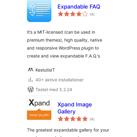
Expandable FAQ
totale
(4
)
bedømmelser
It’s a MIT-licensed (can be used in
premium themes), high quality, native
and responsive WordPress plugin to
create and view expandable F.A.Q.'s
KestutisIT
40+ aktive installationer
Testet med 5.2.24
Xpand Image
Gallery
totale
(4
)
bedømmelser
The greatest expandable gallery for your