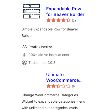
Expandable Row
for Beaver Builder
totale
(3
)
bedømmelser
Simple Expandable Row for Beaver
Builder.
Pratik Chaskar
900+ aktive installationer
Testet med 7.0.3
Ultimate
WooCommerce
totale
Expandable
(9
)
bedømmelser
Categories
Change WooCommerce Categories
Widget to expandable categories menu
with unlimited subcategories levels