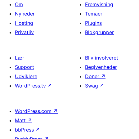
Om
Fremvisning
Nyheder
Temaer
Hosting
Plugins
Privatliv
Blokgrupper
Lær
Bliv involveret
Support
Begivenheder
Udviklere
Doner
↗
WordPress.tv
↗
Swag
↗
WordPress.com
↗
Matt
↗
bbPress
↗