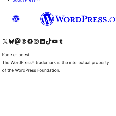
BuddyPress
↗
Besøg vores X (tidligere Twitter) konto
Besøg vores Bluesky-konto
Besøg vores Mastodon konto
Besøg vores Threads-konto
Besøg vores Facebook side
Besøg vores Instagram konto
Besøg vores LinkedIn konto
Besøg vores TikTok-konto
Besøg vores YouTube-kanal
Besøg vores Tumblr-konto
Kode er poesi.
The WordPress® trademark is the intellectual property
of the WordPress Foundation.