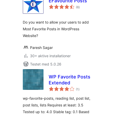
EFavourite Posts
totale
(6
)
bedømmelser
Do you want to allow your users to add
Most Favorite Posts in WordPress
Website?
Paresh Sagar
30+ aktive installationer
Testet med 5.0.26
WP Favorite Posts
Extended
totale
(1
)
bedømmelser
wp-favorite-posts, reading list, post list,
post lists, lists Requires at least: 3.5
Tested up to: 4.0 Stable tag: 0.1 Based