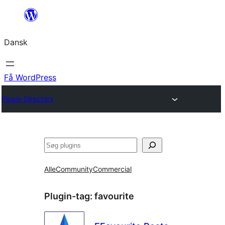
Spring
til
Dansk
indhold
Få WordPress
Plugin Directory
Søg
Alle
Community
Commercial
Plugin-tag:
favourite