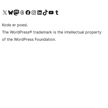
Besøg vores X (tidligere Twitter) konto
Besøg vores Bluesky-konto
Besøg vores Mastodon konto
Besøg vores Threads-konto
Besøg vores Facebook side
Besøg vores Instagram konto
Besøg vores LinkedIn konto
Besøg vores TikTok-konto
Besøg vores YouTube-kanal
Besøg vores Tumblr-konto
Kode er poesi.
The WordPress® trademark is the intellectual property
of the WordPress Foundation.