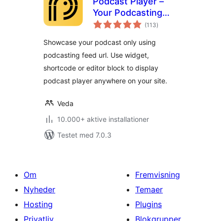
Podcast Player –
Your Podcasting
totale
Companion
(113
)
bedømmelser
Showcase your podcast only using
podcasting feed url. Use widget,
shortcode or editor block to display
podcast player anywhere on your site.
Veda
10.000+ aktive installationer
Testet med 7.0.3
Om
Fremvisning
Nyheder
Temaer
Hosting
Plugins
Privatliv
Blokgrupper