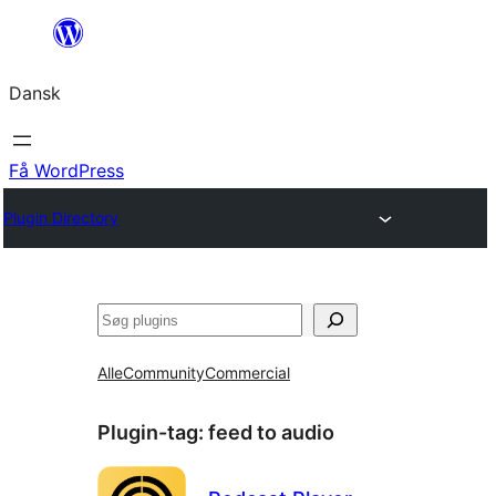
Spring
til
Dansk
indhold
Få WordPress
Plugin Directory
Søg
Alle
Community
Commercial
Plugin-tag:
feed to audio