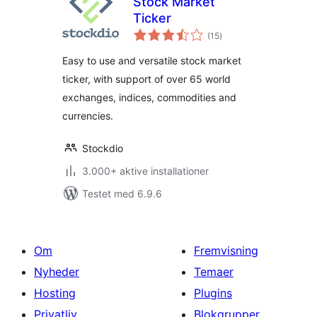
Stock Market
Ticker
totale
(15
)
bedømmelser
Easy to use and versatile stock market
ticker, with support of over 65 world
exchanges, indices, commodities and
currencies.
Stockdio
3.000+ aktive installationer
Testet med 6.9.6
Om
Fremvisning
Nyheder
Temaer
Hosting
Plugins
Privatliv
Blokgrupper