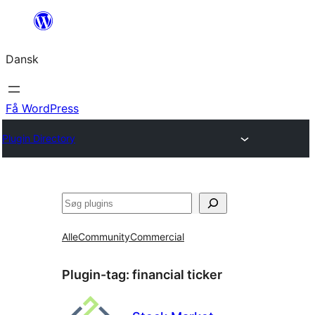
Spring
til
Dansk
indhold
Få WordPress
Plugin Directory
Søg
Alle
Community
Commercial
Plugin-tag:
financial ticker