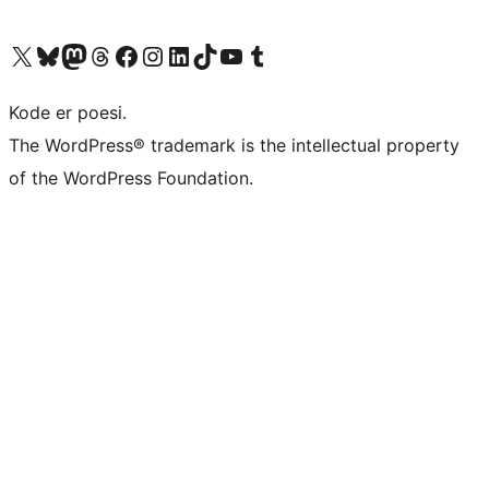
Besøg vores X (tidligere Twitter) konto
Besøg vores Bluesky-konto
Besøg vores Mastodon konto
Besøg vores Threads-konto
Besøg vores Facebook side
Besøg vores Instagram konto
Besøg vores LinkedIn konto
Besøg vores TikTok-konto
Besøg vores YouTube-kanal
Besøg vores Tumblr-konto
Kode er poesi.
The WordPress® trademark is the intellectual property
of the WordPress Foundation.