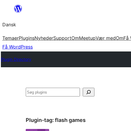
Spring
til
Dansk
indhold
Temaer
Plugins
Nyheder
Support
Om
Meetup
Vær med
Om
Få 
Få WordPress
Plugin Directory
Søg
Plugin-tag:
flash games