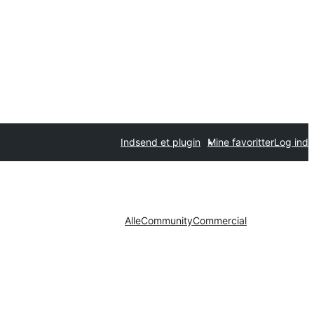
Indsend et plugin
Mine favoritter
Log ind
Alle
Community
Commercial