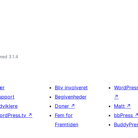
med 3.1.4
ær
Bliv involveret
WordPres
upport
Begivenheder
↗
dviklere
Doner
↗
Matt
↗
ordPress.tv
↗
Fem for
bbPress
Fremtiden
BuddyPre