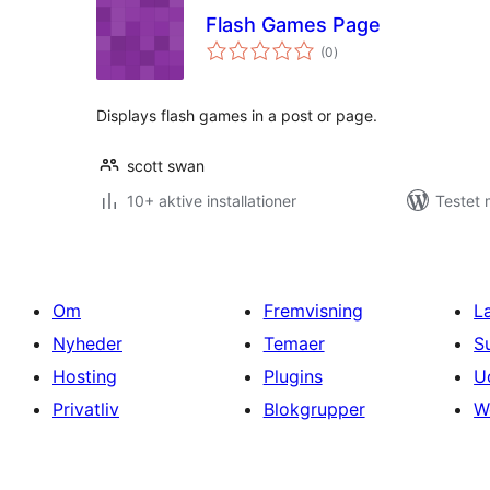
Flash Games Page
totale
(0
)
bedømmelser
Displays flash games in a post or page.
scott swan
10+ aktive installationer
Testet 
Om
Fremvisning
L
Nyheder
Temaer
S
Hosting
Plugins
U
Privatliv
Blokgrupper
W