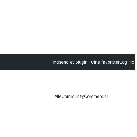
Indsend et plugin
Mine favoritter
Log ind
Alle
Community
Commercial