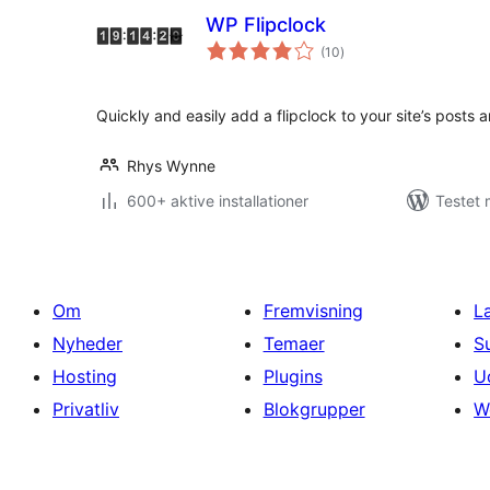
WP Flipclock
totale
(10
)
bedømmelser
Quickly and easily add a flipclock to your site’s posts
Rhys Wynne
600+ aktive installationer
Testet 
Om
Fremvisning
L
Nyheder
Temaer
S
Hosting
Plugins
U
Privatliv
Blokgrupper
W