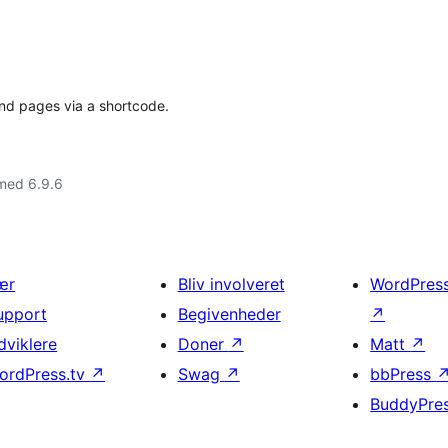
 and pages via a shortcode.
med 6.9.6
ær
Bliv involveret
WordPres
upport
Begivenheder
↗
dviklere
Doner
↗
Matt
↗
ordPress.tv
↗
Swag
↗
bbPress
BuddyPre