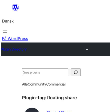
Spring
til
Dansk
indhold
Få WordPress
Plugin Directory
Søg
Alle
Community
Commercial
Plugin-tag:
floating share