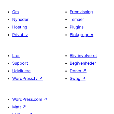
Om
Fremvisning
Nyheder
Temaer
Hosting
Plugins
Privatliv
Blokgrupper
Lær
Bliv involveret
Support
Begivenheder
Udviklere
Doner
↗
WordPress.tv
↗
Swag
↗
WordPress.com
↗
Matt
↗