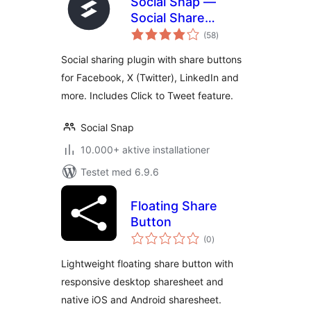
Social Snap —
Social Share
totale
Buttons & Click to
(58
)
bedømmelser
Tweet
Social sharing plugin with share buttons
for Facebook, X (Twitter), LinkedIn and
more. Includes Click to Tweet feature.
Social Snap
10.000+ aktive installationer
Testet med 6.9.6
Floating Share
Button
totale
(0
)
bedømmelser
Lightweight floating share button with
responsive desktop sharesheet and
native iOS and Android sharesheet.