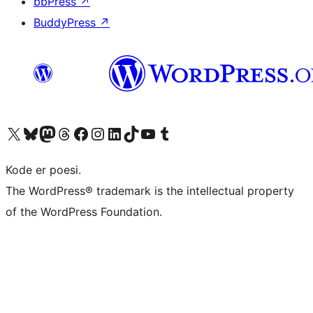
bbPress
↗
BuddyPress
↗
Besøg vores X (tidligere Twitter) konto
Besøg vores Bluesky-konto
Besøg vores Mastodon konto
Besøg vores Threads-konto
Besøg vores Facebook side
Besøg vores Instagram konto
Besøg vores LinkedIn konto
Besøg vores TikTok-konto
Besøg vores YouTube-kanal
Besøg vores Tumblr-konto
Kode er poesi.
The WordPress® trademark is the intellectual property
of the WordPress Foundation.