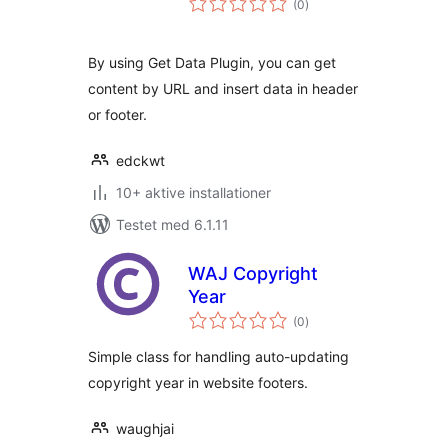
(0
)
bedømmelser
By using Get Data Plugin, you can get
content by URL and insert data in header
or footer.
edckwt
10+ aktive installationer
Testet med 6.1.11
WAJ Copyright
Year
totale
(0
)
bedømmelser
Simple class for handling auto-updating
copyright year in website footers.
waughjai