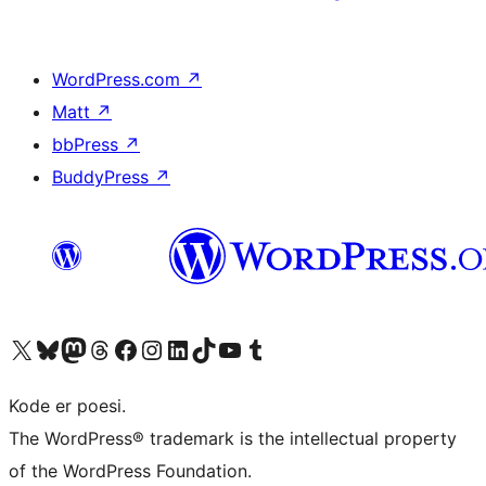
WordPress.com
↗
Matt
↗
bbPress
↗
BuddyPress
↗
Besøg vores X (tidligere Twitter) konto
Besøg vores Bluesky-konto
Besøg vores Mastodon konto
Besøg vores Threads-konto
Besøg vores Facebook side
Besøg vores Instagram konto
Besøg vores LinkedIn konto
Besøg vores TikTok-konto
Besøg vores YouTube-kanal
Besøg vores Tumblr-konto
Kode er poesi.
The WordPress® trademark is the intellectual property
of the WordPress Foundation.