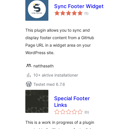
Sync Footer Widget
totale
(1
)
bedømmelser
This plugin allows you to sync and
display footer content from a GitHub
Page URL in a widget area on your
WordPress site.
natthasath
10+ aktive installationer
Testet med 6.7.6
Special Footer
Links
totale
(0
)
bedømmelser
This is a work in progress of a plugin