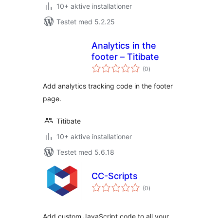
10+ aktive installationer
Testet med 5.2.25
Analytics in the
footer – Titibate
totale
(0
)
bedømmelser
Add analytics tracking code in the footer
page.
Titibate
10+ aktive installationer
Testet med 5.6.18
CC-Scripts
totale
(0
)
bedømmelser
Add custom JavaScript code to all your