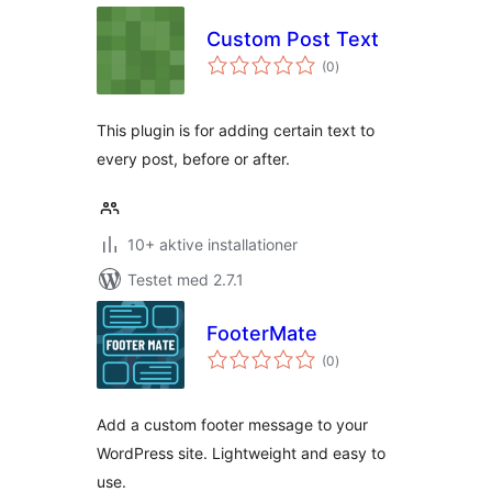
Custom Post Text
totale
(0
)
bedømmelser
This plugin is for adding certain text to
every post, before or after.
10+ aktive installationer
Testet med 2.7.1
FooterMate
totale
(0
)
bedømmelser
Add a custom footer message to your
WordPress site. Lightweight and easy to
use.