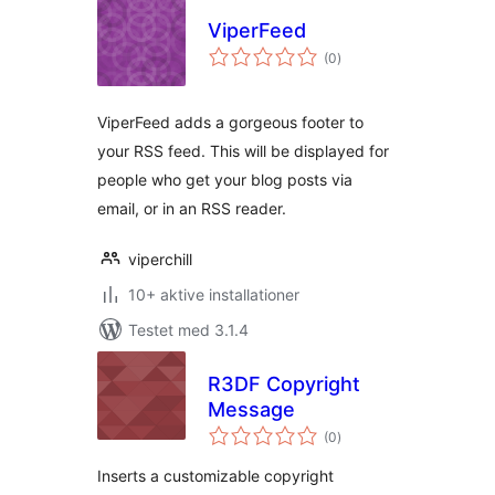
ViperFeed
totale
(0
)
bedømmelser
ViperFeed adds a gorgeous footer to
your RSS feed. This will be displayed for
people who get your blog posts via
email, or in an RSS reader.
viperchill
10+ aktive installationer
Testet med 3.1.4
R3DF Copyright
Message
totale
(0
)
bedømmelser
Inserts a customizable copyright