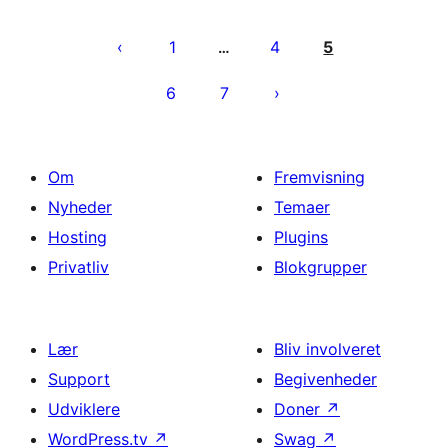
Indlægsinddeling
1
4
5
…
6
7
Om
Fremvisning
Nyheder
Temaer
Hosting
Plugins
Privatliv
Blokgrupper
Lær
Bliv involveret
Support
Begivenheder
Udviklere
Doner
↗
WordPress.tv
↗
Swag
↗