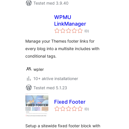
Testet med 3.9.40
WPMU
LinkManager
totale
(0
)
bedømmelser
Manage your Themes footer links for
every blog into a multisite includes with
conditional tags.
wpler
10+ aktive installationer
Testet med 5.1.23
Fixed Footer
totale
(0
)
bedømmelser
Setup a sitewide fixed footer block with