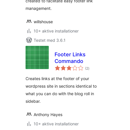
created to facilitate easy footer link
management.
willshouse
10+ aktive installationer
Testet med 3.6.1
Footer Links
Commando
totale
(2
)
bedømmelser
Creates links at the footer of your
wordpress site in sections identical to
what you can do with the blog roll in
sidebar.
Anthony Hayes
10+ aktive installationer