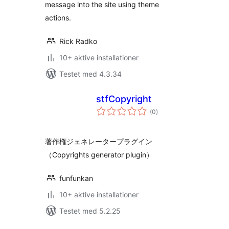
message into the site using theme
actions.
Rick Radko
10+ aktive installationer
Testet med 4.3.34
stfCopyright
totale
(0
)
bedømmelser
著作権ジェネレータープラグイン
（Copyrights generator plugin）
funfunkan
10+ aktive installationer
Testet med 5.2.25