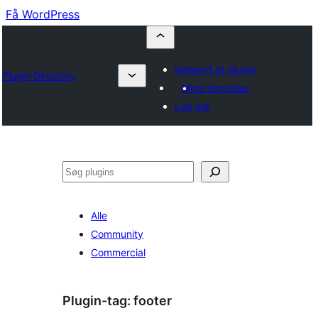
Få WordPress
Indsend et plugin
Plugin Directory
Mine favoritter
Log ind
Søg
Alle
Community
Commercial
Plugin-tag:
footer