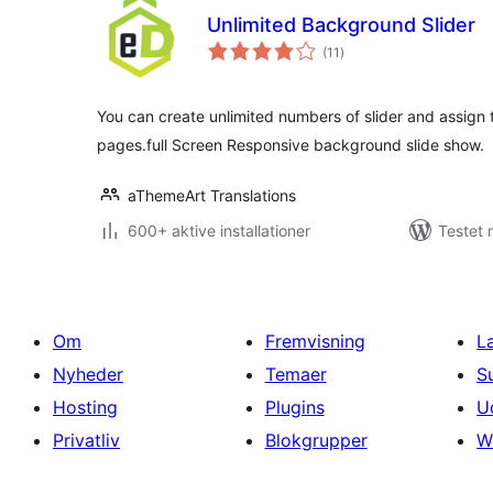
Unlimited Background Slider
totale
(11
)
bedømmelser
You can create unlimited numbers of slider and assign 
pages.full Screen Responsive background slide show.
aThemeArt Translations
600+ aktive installationer
Testet 
Om
Fremvisning
L
Nyheder
Temaer
S
Hosting
Plugins
U
Privatliv
Blokgrupper
W