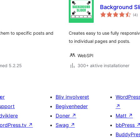
Background Sl
to
(4
)
b
them to specific posts and
Creates easy to use fully responsi
to individual pages and posts.
WebSPI
med 5.2.25
300+ aktive installationer
ær
Bliv involveret
WordPres
upport
Begivenheder
↗
dviklere
Doner
↗
Matt
↗
ordPress.tv
↗
Swag
↗
bbPress
BuddyPre