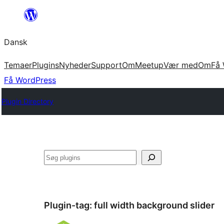
Spring
til
Dansk
indhold
Temaer
Plugins
Nyheder
Support
Om
Meetup
Vær med
Om
Få 
Få WordPress
Plugin Directory
Søg
Plugin-tag:
full width background slider