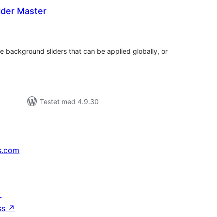
ider Master
tale
edømmelser
ve background sliders that can be applied globally, or
Testet med 4.9.30
s.com
↗
ss
↗