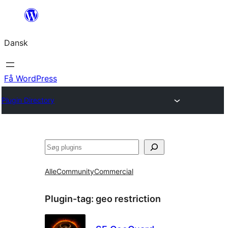
Spring
til
Dansk
indhold
Få WordPress
Plugin Directory
Søg
Alle
Community
Commercial
Plugin-tag:
geo restriction