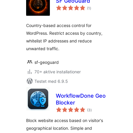
SF GeoGuard
totale
(1
)
bedømmelser
Country-based access control for
WordPress. Restrict access by country,
whitelist IP addresses and reduce
unwanted traffic.
sf-geoguard
70+ aktive installationer
Testet med 6.9.5
WorkflowDone Geo
Blocker
totale
(3
)
bedømmelser
Block website access based on visitor's
geographical location. Simple and