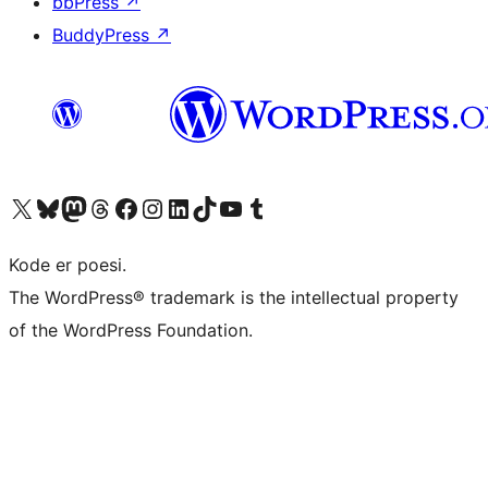
bbPress
↗
BuddyPress
↗
Besøg vores X (tidligere Twitter) konto
Besøg vores Bluesky-konto
Besøg vores Mastodon konto
Besøg vores Threads-konto
Besøg vores Facebook side
Besøg vores Instagram konto
Besøg vores LinkedIn konto
Besøg vores TikTok-konto
Besøg vores YouTube-kanal
Besøg vores Tumblr-konto
Kode er poesi.
The WordPress® trademark is the intellectual property
of the WordPress Foundation.