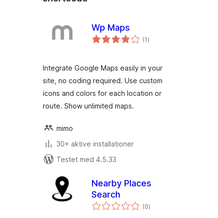
Wp Maps
totale
(1
)
bedømmelser
Integrate Google Maps easily in your
site, no coding required. Use custom
icons and colors for each location or
route. Show unlimited maps.
mimo
30+ aktive installationer
Testet med 4.5.33
Nearby Places
Search
totale
(0
)
bedømmelser