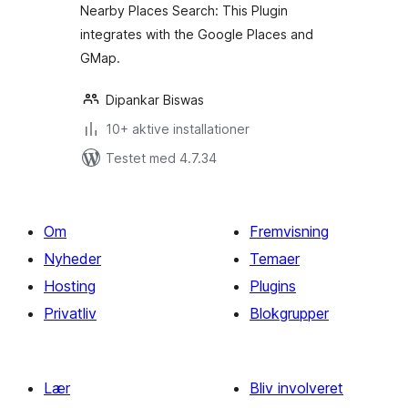
Nearby Places Search: This Plugin
integrates with the Google Places and
GMap.
Dipankar Biswas
10+ aktive installationer
Testet med 4.7.34
Om
Fremvisning
Nyheder
Temaer
Hosting
Plugins
Privatliv
Blokgrupper
Lær
Bliv involveret