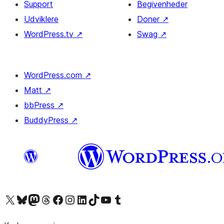
Support
Begivenheder
Udviklere
Doner
↗
WordPress.tv
↗
Swag
↗
WordPress.com
↗
Matt
↗
bbPress
↗
BuddyPress
↗
Besøg vores X (tidligere Twitter) konto
Besøg vores Bluesky-konto
Besøg vores Mastodon konto
Besøg vores Threads-konto
Besøg vores Facebook side
Besøg vores Instagram konto
Besøg vores LinkedIn konto
Besøg vores TikTok-konto
Besøg vores YouTube-kanal
Besøg vores Tumblr-konto