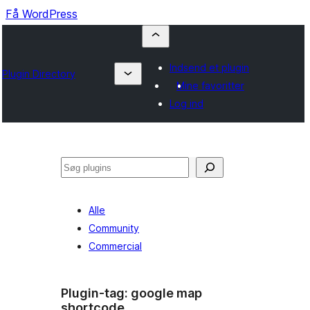
Få WordPress
Indsend et plugin
Plugin Directory
Mine favoritter
Log ind
Søg
Alle
Community
Commercial
Plugin-tag:
google map
shortcode