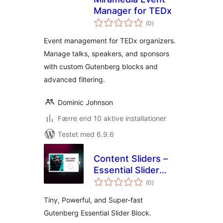
Manager for TEDx
totale
(0
)
bedømmelser
Event management for TEDx organizers.
Manage talks, speakers, and sponsors
with custom Gutenberg blocks and
advanced filtering.
Dominic Johnson
Færre end 10 aktive installationer
Testet med 6.9.6
Content Sliders –
Essential Slider
totale
Block
(0
)
bedømmelser
Tiny, Powerful, and Super-fast
Gutenberg Essential Slider Block.