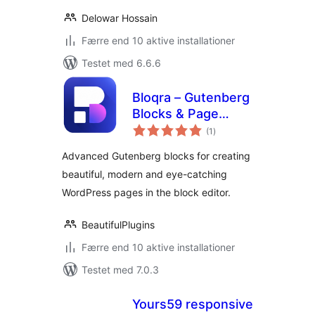
Delowar Hossain
Færre end 10 aktive installationer
Testet med 6.6.6
Bloqra – Gutenberg
Blocks & Page
totale
Builder for Block
(1
)
bedømmelser
Editor
Advanced Gutenberg blocks for creating
beautiful, modern and eye-catching
WordPress pages in the block editor.
BeautifulPlugins
Færre end 10 aktive installationer
Testet med 7.0.3
Yours59 responsive