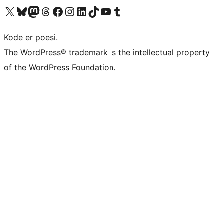
Besøg vores X (tidligere Twitter) konto
Besøg vores Bluesky-konto
Besøg vores Mastodon konto
Besøg vores Threads-konto
Besøg vores Facebook side
Besøg vores Instagram konto
Besøg vores LinkedIn konto
Besøg vores TikTok-konto
Besøg vores YouTube-kanal
Besøg vores Tumblr-konto
Kode er poesi.
The WordPress® trademark is the intellectual property
of the WordPress Foundation.