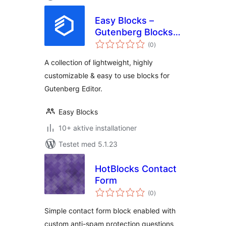
Easy Blocks –
Gutenberg Blocks
totale
Collection
(0
)
bedømmelser
A collection of lightweight, highly
customizable & easy to use blocks for
Gutenberg Editor.
Easy Blocks
10+ aktive installationer
Testet med 5.1.23
HotBlocks Contact
Form
totale
(0
)
bedømmelser
Simple contact form block enabled with
custom anti-spam protection questions