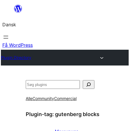
Spring
til
Dansk
indhold
Få WordPress
Plugin Directory
Søg
Alle
Community
Commercial
Plugin-tag:
gutenberg blocks