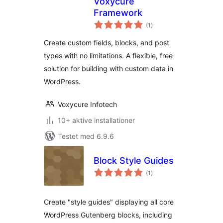
Voxycure
Framework
totale
(1
)
bedømmelser
Create custom fields, blocks, and post
types with no limitations. A flexible, free
solution for building with custom data in
WordPress.
Voxycure Infotech
10+ aktive installationer
Testet med 6.9.6
Block Style Guides
totale
(1
)
bedømmelser
Create "style guides" displaying all core
WordPress Gutenberg blocks, including