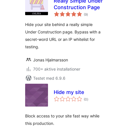
Really Simple Under
Construction Page
totale
(9
)
bedømmelser
Hide your site behind a really simple
Under Construction page. Bypass with a
secret-word URL or an IP whitelist for
testing.
Jonas Hjalmarsson
700+ aktive installationer
Testet med 6.9.6
Hide my site
totale
(0
)
bedømmelser
Block access to your site fast way while
this production.