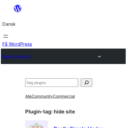
Spring
til
Dansk
indhold
Få WordPress
Plugin Directory
Søg
Alle
Community
Commercial
Plugin-tag:
hide site