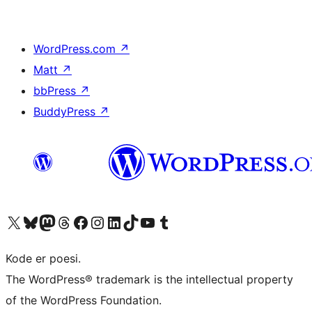
WordPress.com
↗
Matt
↗
bbPress
↗
BuddyPress
↗
Besøg vores X (tidligere Twitter) konto
Besøg vores Bluesky-konto
Besøg vores Mastodon konto
Besøg vores Threads-konto
Besøg vores Facebook side
Besøg vores Instagram konto
Besøg vores LinkedIn konto
Besøg vores TikTok-konto
Besøg vores YouTube-kanal
Besøg vores Tumblr-konto
Kode er poesi.
The WordPress® trademark is the intellectual property
of the WordPress Foundation.