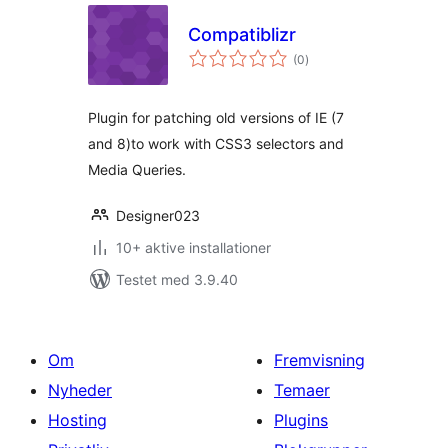
Compatiblizr
totale
(0
)
bedømmelser
Plugin for patching old versions of IE (7
and 8)to work with CSS3 selectors and
Media Queries.
Designer023
10+ aktive installationer
Testet med 3.9.40
Om
Fremvisning
Nyheder
Temaer
Hosting
Plugins