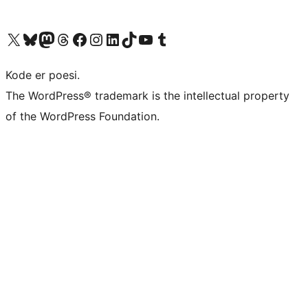
Besøg vores X (tidligere Twitter) konto
Besøg vores Bluesky-konto
Besøg vores Mastodon konto
Besøg vores Threads-konto
Besøg vores Facebook side
Besøg vores Instagram konto
Besøg vores LinkedIn konto
Besøg vores TikTok-konto
Besøg vores YouTube-kanal
Besøg vores Tumblr-konto
Kode er poesi.
The WordPress® trademark is the intellectual property
of the WordPress Foundation.