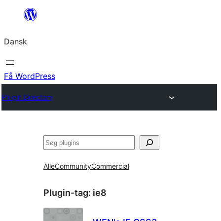
Spring
til
Dansk
indhold
Få WordPress
Plugin Directory
Søg
Alle
Community
Commercial
Plugin-tag:
ie8