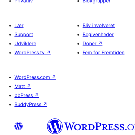
Privatliv
Blokgrupper
Lær
Bliv involveret
Support
Begivenheder
Udviklere
Doner
↗
WordPress.tv
↗
Fem for Fremtiden
WordPress.com
↗
Matt
↗
bbPress
↗
BuddyPress
↗