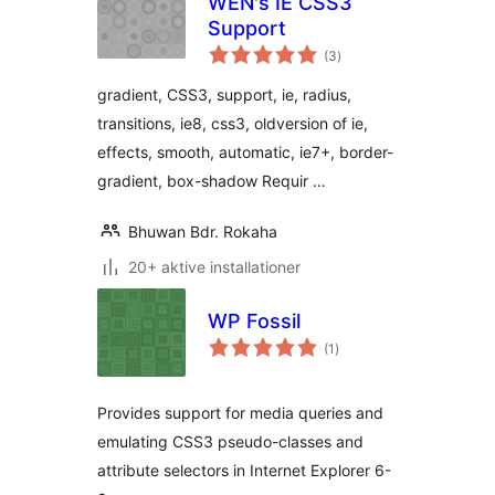
WEN's IE CSS3
Support
totale
(3
)
bedømmelser
gradient, CSS3, support, ie, radius,
transitions, ie8, css3, oldversion of ie,
effects, smooth, automatic, ie7+, border-
gradient, box-shadow Requir …
Bhuwan Bdr. Rokaha
20+ aktive installationer
WP Fossil
totale
(1
)
bedømmelser
Provides support for media queries and
emulating CSS3 pseudo-classes and
attribute selectors in Internet Explorer 6-