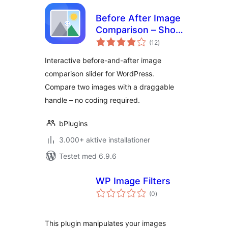
Before After Image
Comparison – Show
totale
Transformations at
(12
)
bedømmelser
a Glance
Interactive before-and-after image
comparison slider for WordPress.
Compare two images with a draggable
handle – no coding required.
bPlugins
3.000+ aktive installationer
Testet med 6.9.6
WP Image Filters
totale
(0
)
bedømmelser
This plugin manipulates your images