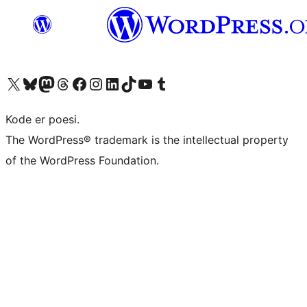
Besøg vores X (tidligere Twitter) konto
Besøg vores Bluesky-konto
Besøg vores Mastodon konto
Besøg vores Threads-konto
Besøg vores Facebook side
Besøg vores Instagram konto
Besøg vores LinkedIn konto
Besøg vores TikTok-konto
Besøg vores YouTube-kanal
Besøg vores Tumblr-konto
Kode er poesi.
The WordPress® trademark is the intellectual property
of the WordPress Foundation.