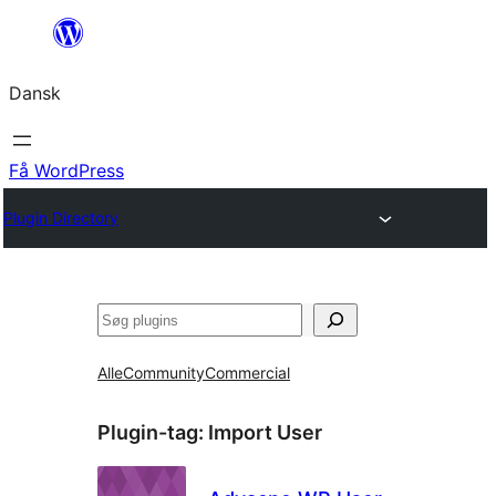
Spring
til
Dansk
indhold
Få WordPress
Plugin Directory
Søg
Alle
Community
Commercial
Plugin-tag:
Import User