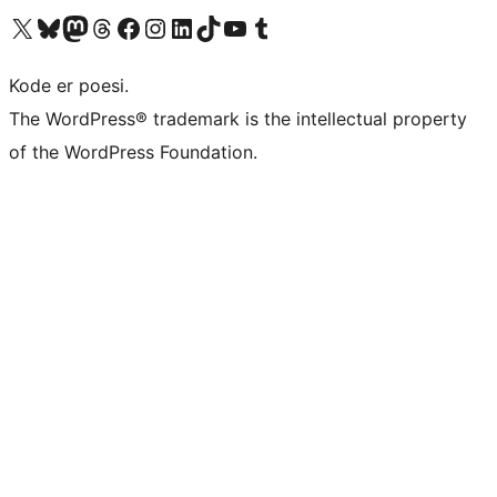
Besøg vores X (tidligere Twitter) konto
Besøg vores Bluesky-konto
Besøg vores Mastodon konto
Besøg vores Threads-konto
Besøg vores Facebook side
Besøg vores Instagram konto
Besøg vores LinkedIn konto
Besøg vores TikTok-konto
Besøg vores YouTube-kanal
Besøg vores Tumblr-konto
Kode er poesi.
The WordPress® trademark is the intellectual property
of the WordPress Foundation.