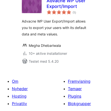
Advacne WP User
Export/Import
totale
(1
)
bedømmelser
Advacne WP User Export/Import allows
you to export your users with its default
data and meta values.
Megha Dhebariwala
10+ aktive installationer
Testet med 5.4.20
Om
Fremvisning
Nyheder
Temaer
Hosting
Plugins
Privatliv
Blokgrupper