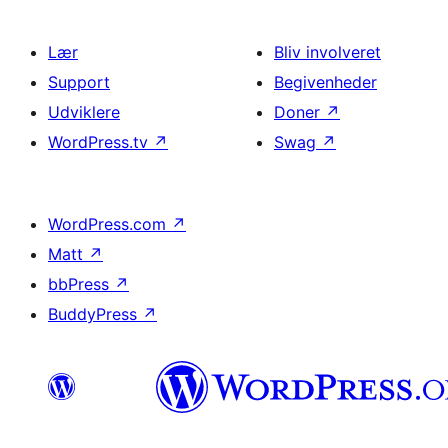
Lær
Bliv involveret
Support
Begivenheder
Udviklere
Doner
↗
WordPress.tv
↗
Swag
↗
WordPress.com
↗
Matt
↗
bbPress
↗
BuddyPress
↗