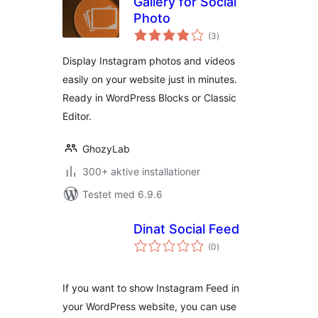
Gallery for Social
Photo
totale
(3
)
bedømmelser
Display Instagram photos and videos
easily on your website just in minutes.
Ready in WordPress Blocks or Classic
Editor.
GhozyLab
300+ aktive installationer
Testet med 6.9.6
Dinat Social Feed
totale
(0
)
bedømmelser
If you want to show Instagram Feed in
your WordPress website, you can use