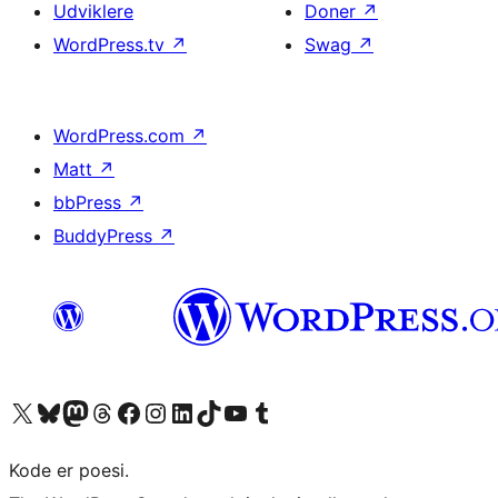
Udviklere
Doner
↗
WordPress.tv
↗
Swag
↗
WordPress.com
↗
Matt
↗
bbPress
↗
BuddyPress
↗
Besøg vores X (tidligere Twitter) konto
Besøg vores Bluesky-konto
Besøg vores Mastodon konto
Besøg vores Threads-konto
Besøg vores Facebook side
Besøg vores Instagram konto
Besøg vores LinkedIn konto
Besøg vores TikTok-konto
Besøg vores YouTube-kanal
Besøg vores Tumblr-konto
Kode er poesi.