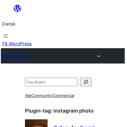
Spring
til
Dansk
indhold
Få WordPress
Plugin Directory
Søg
Alle
Community
Commercial
Plugin-tag:
instagram photo