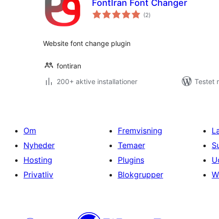
FontIran Font Changer
totale
(2
)
bedømmelser
Website font change plugin
fontiran
200+ aktive installationer
Testet 
Om
Fremvisning
L
Nyheder
Temaer
S
Hosting
Plugins
U
Privatliv
Blokgrupper
W