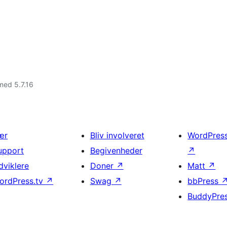
med 5.7.16
ær
Bliv involveret
WordPres
upport
Begivenheder
↗
dviklere
Doner
↗
Matt
↗
ordPress.tv
↗
Swag
↗
bbPress
BuddyPre