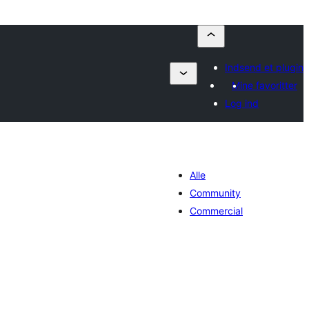
Indsend et plugin
Mine favoritter
Log ind
Alle
Community
Commercial