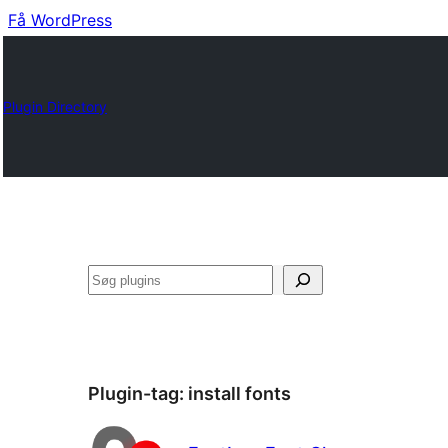
Få WordPress
Plugin Directory
Søg
Plugin-tag:
install fonts