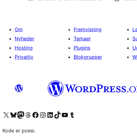
Om
Fremvisning
L
Nyheder
Temaer
S
Hosting
Plugins
U
Privatliv
Blokgrupper
W
Besøg vores X (tidligere Twitter) konto
Besøg vores Bluesky-konto
Besøg vores Mastodon konto
Besøg vores Threads-konto
Besøg vores Facebook side
Besøg vores Instagram konto
Besøg vores LinkedIn konto
Besøg vores TikTok-konto
Besøg vores YouTube-kanal
Besøg vores Tumblr-konto
Kode er poesi.