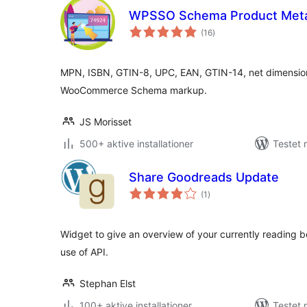
WPSSO Schema Product Met
totale
(16
)
bedømmelser
MPN, ISBN, GTIN-8, UPC, EAN, GTIN-14, net dimensions
WooCommerce Schema markup.
JS Morisset
500+ aktive installationer
Testet 
Share Goodreads Update
totale
(1
)
bedømmelser
Widget to give an overview of your currently reading 
use of API.
Stephan Elst
100+ aktive installationer
Testet 