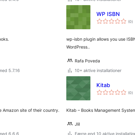
WP ISBN
to
(0
)
b
ooks.
wp-isbn plugin allows you use ISBN
WordPress..
Rafa Poveda
med 5.7.16
10+ aktive installationer
Kitab
to
(0
)
b
e Amazon site of their country.
Kitab – Books Management System
Jlil
med 6.6.6
Færre end 10 aktive installatio