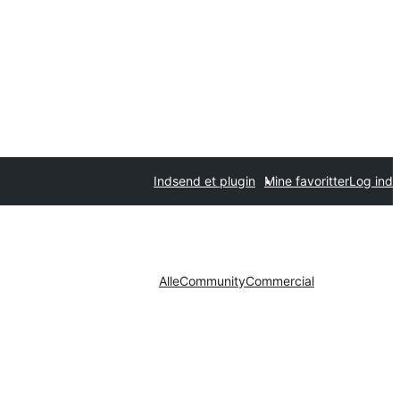
Indsend et plugin
Mine favoritter
Log ind
Alle
Community
Commercial