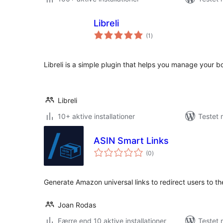
Libreli
totale
(1
)
bedømmelser
Libreli is a simple plugin that helps you manage your b
Libreli
10+ aktive installationer
Testet 
ASIN Smart Links
totale
(0
)
bedømmelser
Generate Amazon universal links to redirect users to th
Joan Rodas
Færre end 10 aktive installationer
Testet 