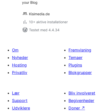
your Blog
Kisimedia.de
10+ aktive installationer
Testet med 4.4.34
Om
Fremvisning
Nyheder
Temaer
Hosting
Plugins
Privatliv
Blokgrupper
Lær
Bliv involveret
Support
Begivenheder
Udviklere
Doner
↗