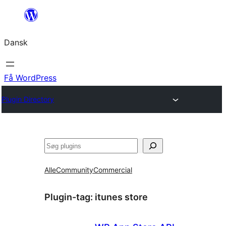
Spring
til
Dansk
indhold
Få WordPress
Plugin Directory
Søg
Alle
Community
Commercial
Plugin-tag:
itunes store