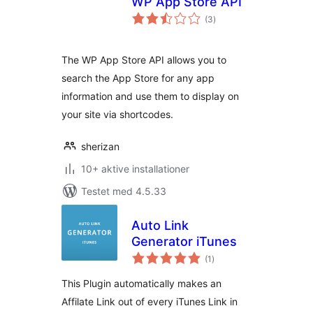
WP App Store API
totale
(3
)
bedømmelser
The WP App Store API allows you to
search the App Store for any app
information and use them to display on
your site via shortcodes.
sherizan
10+ aktive installationer
Testet med 4.5.33
Auto Link
Generator iTunes
totale
(1
)
bedømmelser
This Plugin automatically makes an
Affilate Link out of every iTunes Link in