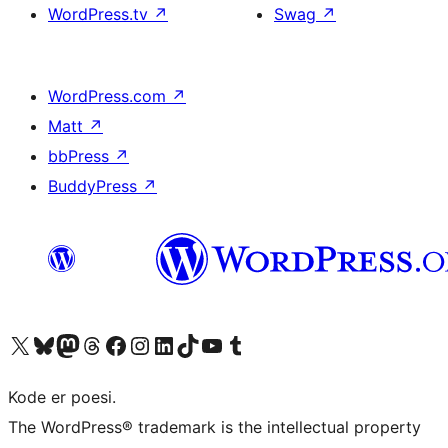
WordPress.tv
↗
Swag
↗
WordPress.com
↗
Matt
↗
bbPress
↗
BuddyPress
↗
Besøg vores X (tidligere Twitter) konto
Besøg vores Bluesky-konto
Besøg vores Mastodon konto
Besøg vores Threads-konto
Besøg vores Facebook side
Besøg vores Instagram konto
Besøg vores LinkedIn konto
Besøg vores TikTok-konto
Besøg vores YouTube-kanal
Besøg vores Tumblr-konto
Kode er poesi.
The WordPress® trademark is the intellectual property