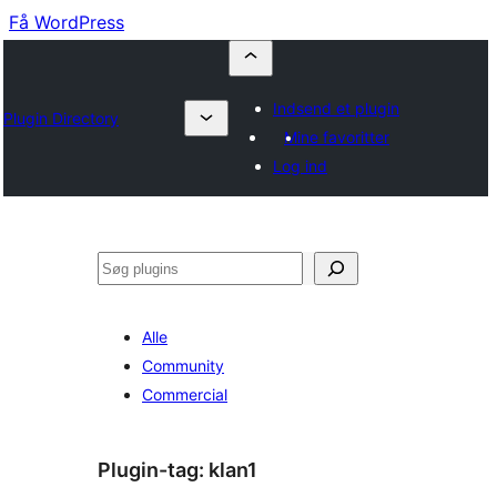
Få WordPress
Indsend et plugin
Plugin Directory
Mine favoritter
Log ind
Søg
Alle
Community
Commercial
Plugin-tag:
klan1