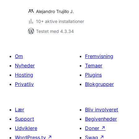
Alejandro Trujillo J.
10+ aktive installationer
Testet med 4.3.34
Om
Fremvisning
Nyheder
Temaer
Hosting
Plugins
Privatliv
Blokgrupper
Lær
Bliv involveret
Support
Begivenheder
Udviklere
Doner
↗
WordPress.tv
↗
Swag
↗