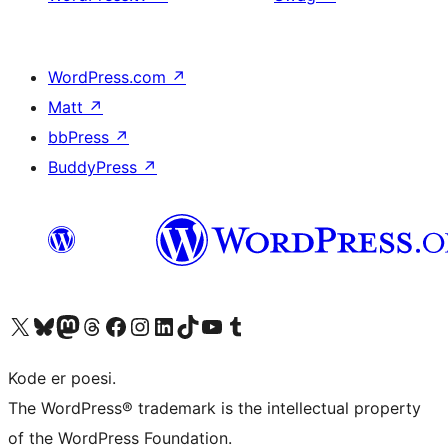
WordPress.com
↗
Matt
↗
bbPress
↗
BuddyPress
↗
Besøg vores X (tidligere Twitter) konto
Besøg vores Bluesky-konto
Besøg vores Mastodon konto
Besøg vores Threads-konto
Besøg vores Facebook side
Besøg vores Instagram konto
Besøg vores LinkedIn konto
Besøg vores TikTok-konto
Besøg vores YouTube-kanal
Besøg vores Tumblr-konto
Kode er poesi.
The WordPress® trademark is the intellectual property
of the WordPress Foundation.