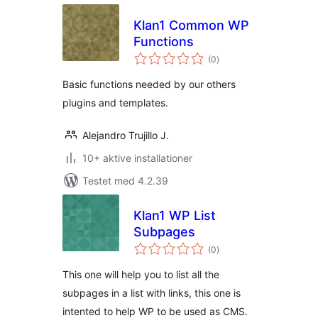
Klan1 Common WP
Functions
totale
(0
)
bedømmelser
Basic functions needed by our others
plugins and templates.
Alejandro Trujillo J.
10+ aktive installationer
Testet med 4.2.39
Klan1 WP List
Subpages
totale
(0
)
bedømmelser
This one will help you to list all the
subpages in a list with links, this one is
intented to help WP to be used as CMS.