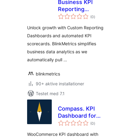
Business KPI
Reporting
totale
Dashboard
(0
)
bedømmelser
Unlock growth with Custom Reporting
Dashboards and automated KPI
scorecards. BlinkMetrics simplifies
business data analytics as we
automatically pull …
blinkmetrics
90+ aktive installationer
Testet med 7.1
Compass. KPI
Dashboard for
totale
WooCommerce
(0
)
bedømmelser
WooCommerce KPI dashboard with