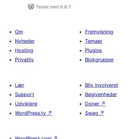
Testet med 6.8.7
Om
Fremvisning
Nyheder
Temaer
Hosting
Plugins
Privatliv
Blokgrupper
Lær
Bliv involveret
Support
Begivenheder
Udviklere
Doner
↗
WordPress.tv
↗
Swag
↗
WordPress.com
↗