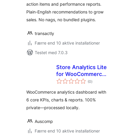
action items and performance reports.
Plain-English recommendations to grow
sales. No nags, no bundled plugins.
transactly
Færre end 10 aktive installationer
Testet med 7.0.3
Store Analytics Lite
for WooCommerce
totale
(KPI Dashboard &
(0
)
bedømmelser
Reports)
WooCommerce analytics dashboard with
6 core KPIs, charts & reports. 100%
private—processed locally.
Auscomp
Færre end 10 aktive installationer