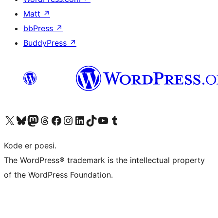
Matt
↗
bbPress
↗
BuddyPress
↗
Besøg vores X (tidligere Twitter) konto
Besøg vores Bluesky-konto
Besøg vores Mastodon konto
Besøg vores Threads-konto
Besøg vores Facebook side
Besøg vores Instagram konto
Besøg vores LinkedIn konto
Besøg vores TikTok-konto
Besøg vores YouTube-kanal
Besøg vores Tumblr-konto
Kode er poesi.
The WordPress® trademark is the intellectual property
of the WordPress Foundation.