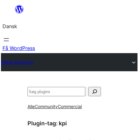
Spring
til
Dansk
indhold
Få WordPress
Plugin Directory
Søg
Alle
Community
Commercial
Plugin-tag:
kpi