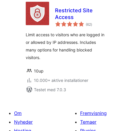
Restricted Site
Access
totale
(62
)
bedømmelser
Limit access to visitors who are logged in
or allowed by IP addresses. Includes
many options for handling blocked
visitors.
10up
10.000+ aktive installationer
Testet med 7.0.3
Om
Fremvisning
Nyheder
Temaer
Hosting
Plugins