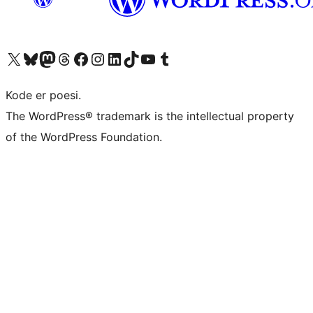
Besøg vores X (tidligere Twitter) konto
Besøg vores Bluesky-konto
Besøg vores Mastodon konto
Besøg vores Threads-konto
Besøg vores Facebook side
Besøg vores Instagram konto
Besøg vores LinkedIn konto
Besøg vores TikTok-konto
Besøg vores YouTube-kanal
Besøg vores Tumblr-konto
Kode er poesi.
The WordPress® trademark is the intellectual property
of the WordPress Foundation.