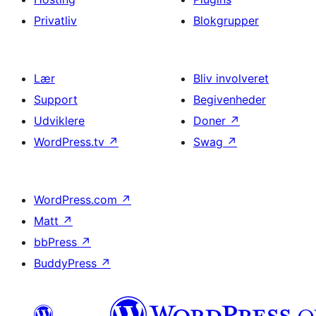
Privatliv
Blokgrupper
Lær
Bliv involveret
Support
Begivenheder
Udviklere
Doner
↗
WordPress.tv
↗
Swag
↗
WordPress.com
↗
Matt
↗
bbPress
↗
BuddyPress
↗