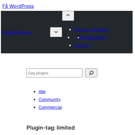
Få WordPress
Indsend et plugin
Plugin Directory
Mine favoritter
Log ind
Søg
Alle
Community
Commercial
Plugin-tag:
limited