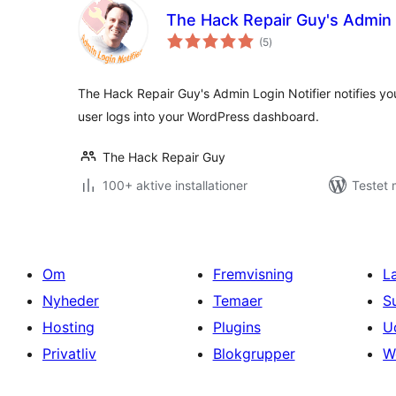
The Hack Repair Guy's Admin L
totale
(5
)
bedømmelser
The Hack Repair Guy's Admin Login Notifier notifies y
user logs into your WordPress dashboard.
The Hack Repair Guy
100+ aktive installationer
Testet 
Om
Fremvisning
L
Nyheder
Temaer
S
Hosting
Plugins
U
Privatliv
Blokgrupper
W