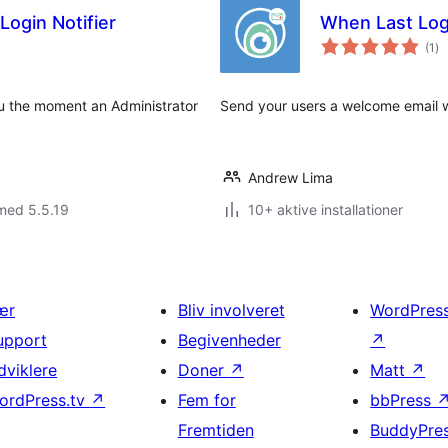
ogin Notifier
When Last Log
to
(1
)
be
ou the moment an Administrator
Send your users a welcome email whe
Andrew Lima
med 5.5.19
10+ aktive installationer
ær
Bliv involveret
WordPres
upport
Begivenheder
↗
dviklere
Doner
↗
Matt
↗
ordPress.tv
↗
Fem for
bbPress
Fremtiden
BuddyPre