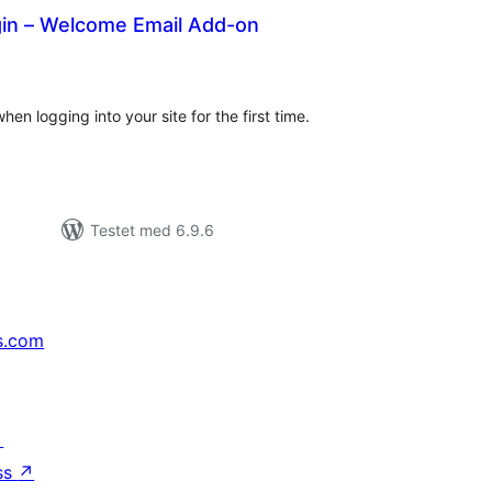
in – Welcome Email Add-on
tale
dømmelser
n logging into your site for the first time.
Testet med 6.9.6
s.com
↗
ss
↗