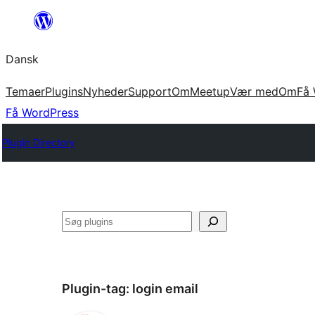
Spring
til
Dansk
indhold
Temaer
Plugins
Nyheder
Support
Om
Meetup
Vær med
Om
Få 
Få WordPress
Plugin Directory
Søg
Plugin-tag:
login email