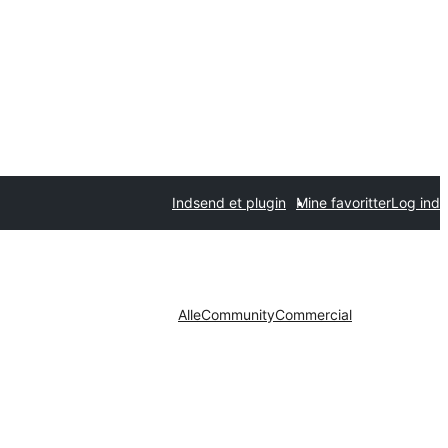
Indsend et plugin
Mine favoritter
Log ind
Alle
Community
Commercial