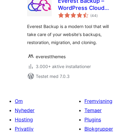
Everest Backup –
WordPress Cloud
totale
Backup, Migration,
(44
)
bedømmelser
Restore & Cloning
Everest Backup is a modern tool that will
Plugin
take care of your website's backups,
restoration, migration, and cloning.
everestthemes
3.000+ aktive installationer
Testet med 7.0.3
Om
Fremvisning
Nyheder
Temaer
Hosting
Plugins
Privatliv
Blokgrupper