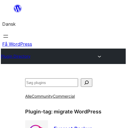
Spring
til
Dansk
indhold
Få WordPress
Plugin Directory
Søg
Alle
Community
Commercial
Plugin-tag:
migrate WordPress