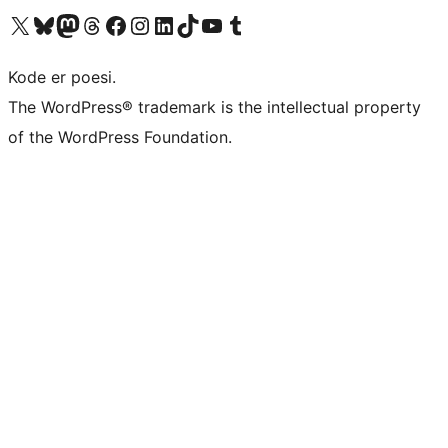
Besøg vores X (tidligere Twitter) konto
Besøg vores Bluesky-konto
Besøg vores Mastodon konto
Besøg vores Threads-konto
Besøg vores Facebook side
Besøg vores Instagram konto
Besøg vores LinkedIn konto
Besøg vores TikTok-konto
Besøg vores YouTube-kanal
Besøg vores Tumblr-konto
Kode er poesi.
The WordPress® trademark is the intellectual property
of the WordPress Foundation.