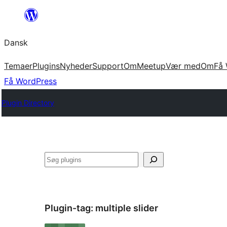
Spring
til
Dansk
indhold
Temaer
Plugins
Nyheder
Support
Om
Meetup
Vær med
Om
Få 
Få WordPress
Plugin Directory
Søg
Plugin-tag:
multiple slider