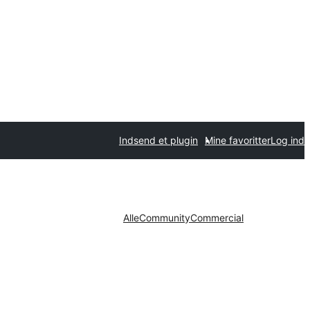
Indsend et plugin
Mine favoritter
Log ind
Alle
Community
Commercial