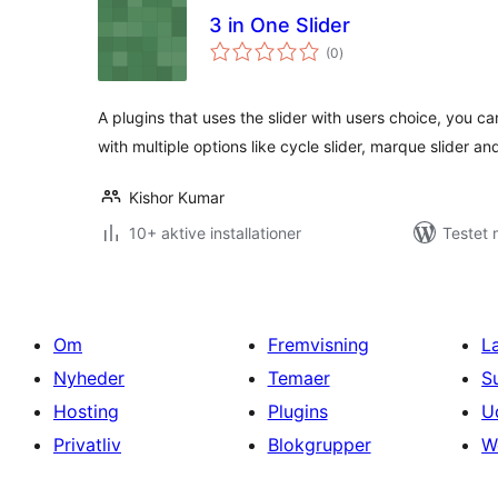
3 in One Slider
totale
(0
)
bedømmelser
A plugins that uses the slider with users choice, you ca
with multiple options like cycle slider, marque slider an
Kishor Kumar
10+ aktive installationer
Testet 
Om
Fremvisning
L
Nyheder
Temaer
S
Hosting
Plugins
U
Privatliv
Blokgrupper
W