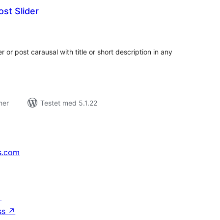
st Slider
tale
edømmelser
 or post carausal with title or short description in any
ner
Testet med 5.1.22
s.com
↗
ss
↗