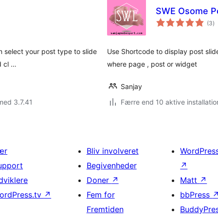
SWE Osome Po
to
(3
)
b
n select your post type to slide
Use Shortcode to display post slider
d cl …
where page , post or widget
Sanjay
med 3.7.41
Færre end 10 aktive installatio
ær
Bliv involveret
WordPres
upport
Begivenheder
↗
dviklere
Doner
↗
Matt
↗
ordPress.tv
↗
Fem for
bbPress
Fremtiden
BuddyPre