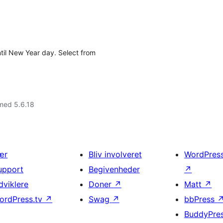
il New Year day. Select from
med 5.6.18
ær
Bliv involveret
WordPres
upport
Begivenheder
↗
dviklere
Doner
↗
Matt
↗
ordPress.tv
↗
Swag
↗
bbPress
BuddyPre