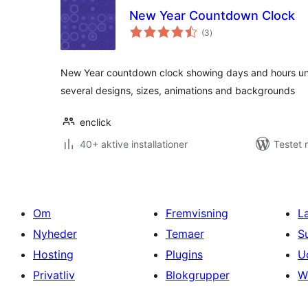
New Year Countdown Clock
totale
(3
)
bedømmelser
New Year countdown clock showing days and hours unt
several designs, sizes, animations and backgrounds
enclick
40+ aktive installationer
Testet 
Om
Fremvisning
L
Nyheder
Temaer
S
Hosting
Plugins
U
Privatliv
Blokgrupper
W