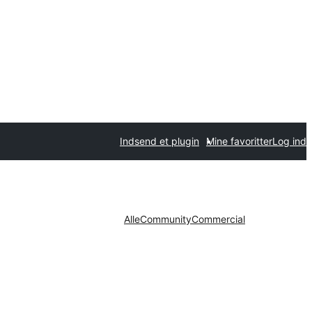
Indsend et plugin
Mine favoritter
Log ind
Alle
Community
Commercial