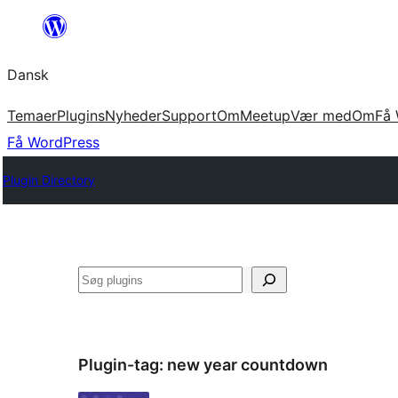
Spring
til
Dansk
indhold
Temaer
Plugins
Nyheder
Support
Om
Meetup
Vær med
Om
Få 
Få WordPress
Plugin Directory
Søg
Plugin-tag:
new year countdown