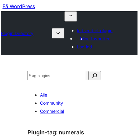
Få WordPress
Indsend et plugin
Plugin Directory
Mine favoritter
Log ind
Søg
Alle
Community
Commercial
Plugin-tag:
numerals