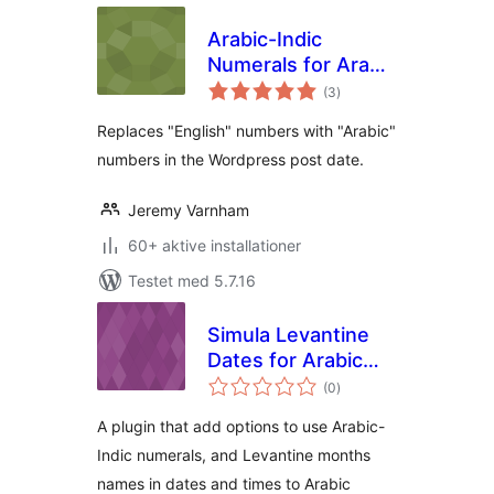
Arabic-Indic
Numerals for Arabic
totale
WordPress
(3
)
bedømmelser
Replaces "English" numbers with "Arabic"
numbers in the Wordpress post date.
Jeremy Varnham
60+ aktive installationer
Testet med 5.7.16
Simula Levantine
Dates for Arabic
totale
Sites
(0
)
bedømmelser
A plugin that add options to use Arabic-
Indic numerals, and Levantine months
names in dates and times to Arabic