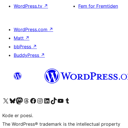
WordPress.tv
↗
Fem for Fremtiden
WordPress.com
↗
Matt
↗
bbPress
↗
BuddyPress
↗
Besøg vores X (tidligere Twitter) konto
Besøg vores Bluesky-konto
Besøg vores Mastodon konto
Besøg vores Threads-konto
Besøg vores Facebook side
Besøg vores Instagram konto
Besøg vores LinkedIn konto
Besøg vores TikTok-konto
Besøg vores YouTube-kanal
Besøg vores Tumblr-konto
Kode er poesi.
The WordPress® trademark is the intellectual property