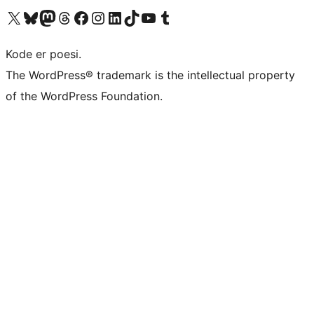
Besøg vores X (tidligere Twitter) konto
Besøg vores Bluesky-konto
Besøg vores Mastodon konto
Besøg vores Threads-konto
Besøg vores Facebook side
Besøg vores Instagram konto
Besøg vores LinkedIn konto
Besøg vores TikTok-konto
Besøg vores YouTube-kanal
Besøg vores Tumblr-konto
Kode er poesi.
The WordPress® trademark is the intellectual property
of the WordPress Foundation.