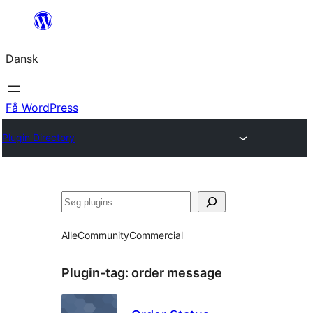
Spring
til
Dansk
indhold
Få WordPress
Plugin Directory
Søg
Alle
Community
Commercial
Plugin-tag:
order message