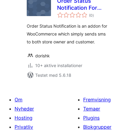
Order Status
Notification For
totale
WooCommerce
(0
)
bedømmelser
Order Status Notification is an addon for
WooCommerce which simply sends sms
to both store owner and customer.
dorishk
10+ aktive installationer
Testet med 5.6.18
Om
Fremvisning
Nyheder
Temaer
Hosting
Plugins
Privatliv
Blokgrupper