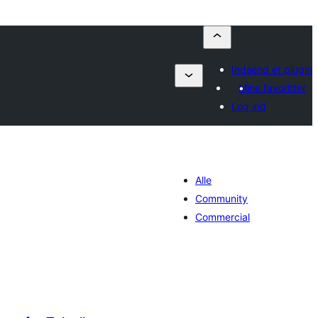
Indsend et plugin
Mine favoritter
Log ind
Alle
Community
Commercial