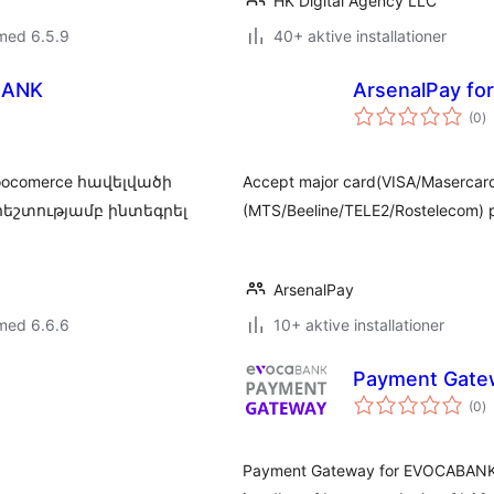
HK Digital Agency LLC
med 6.5.9
40+ aktive installationer
BANK
ArsenalPay f
to
(0
)
b
Woocomerce հավելվածի
Accept major card(VISA/Masercard
 հեշտությամբ ինտեգրել
(MTS/Beeline/TELE2/Rostelecom) p
ArsenalPay
med 6.6.6
10+ aktive installationer
Payment Gate
to
(0
)
b
Payment Gateway for EVOCABA