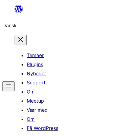
Spring
til
Dansk
indhold
Temaer
Plugins
Nyheder
Support
Om
Meetup
Vær med
Om
Få WordPress