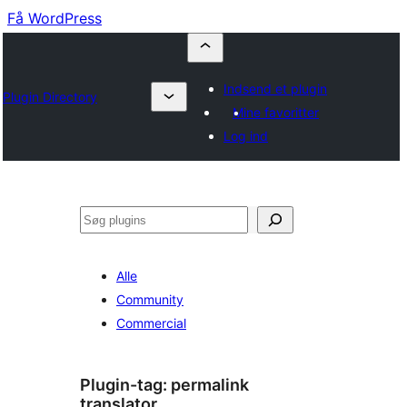
Få WordPress
Indsend et plugin
Plugin Directory
Mine favoritter
Log ind
Søg
Alle
Community
Commercial
Plugin-tag:
permalink
translator