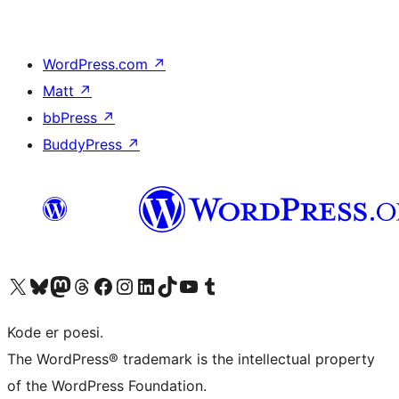
WordPress.com
↗
Matt
↗
bbPress
↗
BuddyPress
↗
Besøg vores X (tidligere Twitter) konto
Besøg vores Bluesky-konto
Besøg vores Mastodon konto
Besøg vores Threads-konto
Besøg vores Facebook side
Besøg vores Instagram konto
Besøg vores LinkedIn konto
Besøg vores TikTok-konto
Besøg vores YouTube-kanal
Besøg vores Tumblr-konto
Kode er poesi.
The WordPress® trademark is the intellectual property
of the WordPress Foundation.