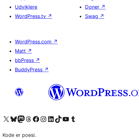
Udviklere
Doner
↗
WordPress.tv
↗
Swag
↗
WordPress.com
↗
Matt
↗
bbPress
↗
BuddyPress
↗
Besøg vores X (tidligere Twitter) konto
Besøg vores Bluesky-konto
Besøg vores Mastodon konto
Besøg vores Threads-konto
Besøg vores Facebook side
Besøg vores Instagram konto
Besøg vores LinkedIn konto
Besøg vores TikTok-konto
Besøg vores YouTube-kanal
Besøg vores Tumblr-konto
Kode er poesi.