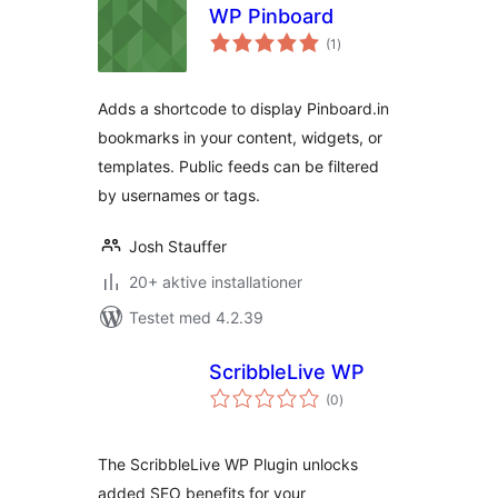
WP Pinboard
totale
(1
)
bedømmelser
Adds a shortcode to display Pinboard.in
bookmarks in your content, widgets, or
templates. Public feeds can be filtered
by usernames or tags.
Josh Stauffer
20+ aktive installationer
Testet med 4.2.39
ScribbleLive WP
totale
(0
)
bedømmelser
The ScribbleLive WP Plugin unlocks
added SEO benefits for your