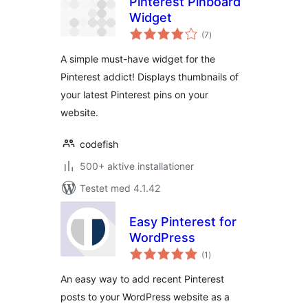
Pinterest Pinboard
Widget
totale
(7
)
bedømmelser
A simple must-have widget for the
Pinterest addict! Displays thumbnails of
your latest Pinterest pins on your
website.
codefish
500+ aktive installationer
Testet med 4.1.42
Easy Pinterest for
WordPress
totale
(1
)
bedømmelser
An easy way to add recent Pinterest
posts to your WordPress website as a