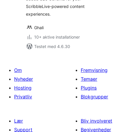
ScribbleLive-powered content
experiences.
Ghali
10+ aktive installationer
Testet med 4.6.30
Om
Fremvisning
Nyheder
Temaer
Hosting
Plugins
Privatliv
Blokgrupper
Lær
Bliv involveret
Support
Begivenheder