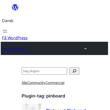
Spring
til
Dansk
indhold
Få WordPress
Plugin Directory
Søg
Alle
Community
Commercial
Plugin-tag:
pinboard