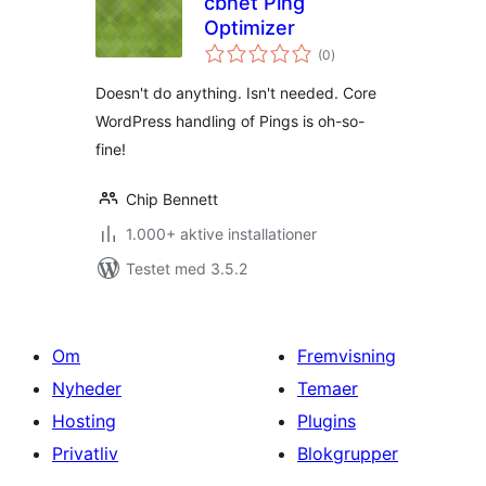
cbnet Ping
Optimizer
totale
(0
)
bedømmelser
Doesn't do anything. Isn't needed. Core
WordPress handling of Pings is oh-so-
fine!
Chip Bennett
1.000+ aktive installationer
Testet med 3.5.2
Om
Fremvisning
Nyheder
Temaer
Hosting
Plugins
Privatliv
Blokgrupper