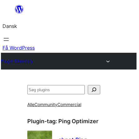
Spring
til
Dansk
indhold
Få WordPress
Plugin Directory
Søg
Alle
Community
Commercial
Plugin-tag:
Ping Optimizer