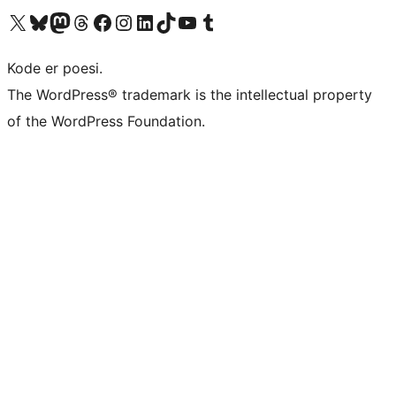
Besøg vores X (tidligere Twitter) konto
Besøg vores Bluesky-konto
Besøg vores Mastodon konto
Besøg vores Threads-konto
Besøg vores Facebook side
Besøg vores Instagram konto
Besøg vores LinkedIn konto
Besøg vores TikTok-konto
Besøg vores YouTube-kanal
Besøg vores Tumblr-konto
Kode er poesi.
The WordPress® trademark is the intellectual property
of the WordPress Foundation.